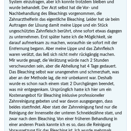
System einzutragen, aber ich konnte trotzdem bleiben und
wurde behandelt. Der Arzt selbst hat die Vor- und
Nachbehandlung des Bleachings vorgenommen, die
Zahnarzthelferin das eigentliche Bleaching. Leider hat sie beim
Auftragen der Lösung damit meine Lippe und ein Stück
ungeschütztes Zahnfleisch berührt, ohne sofort etwas dagegen
zu unternehmen. Erst später hatte ich die Möglichkeit, sie
darauf aufmerksam zu machen, woraufhin sie sofort mit der
Entfernung begann. Aber meine Lippe und das Zahnfleisch
waren verätzt, das ließ sich nicht mehr rückgängig machen.
Mir wurde gesagt, die Verätzung würde nach 2 Stunden
verschwunden sein, aber die Abheilung hat 4 Tage gedauert.
Das Bleaching selbst war unangenehm und schmerzhaft, was
aber an der Methode lag, die mir unbekannt war. Deshalb
wurde es schon nach einem statt 2 Durchgängen beendet,
was mir entgegenkam. Ursprünglich hatte ich hier um ein
Kostenangebot für Bleaching inklusive professioneller
Zahnreinigung gebeten und war davon ausgegangen, dass
beides stattfindet. Aber statt der Zahnreinigung fand nur die
Reinigung der Innenseite der unteren Schneidezähne statt, und
zwar nach dem Bleaching. Von einer früheren Behandlung in
einer anderen Praxis kannte ich es so, dass die Reinigung
Voraussetzung für das Bleaching ist. Ich wurde mehrmals