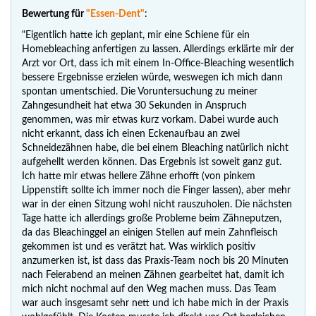
Bewertung für
"Essen-Dent"
:
"Eigentlich hatte ich geplant, mir eine Schiene für ein
Homebleaching anfertigen zu lassen. Allerdings erklärte mir der
Arzt vor Ort, dass ich mit einem In-Office-Bleaching wesentlich
bessere Ergebnisse erzielen würde, weswegen ich mich dann
spontan umentschied. Die Voruntersuchung zu meiner
Zahngesundheit hat etwa 30 Sekunden in Anspruch
genommen, was mir etwas kurz vorkam. Dabei wurde auch
nicht erkannt, dass ich einen Eckenaufbau an zwei
Schneidezähnen habe, die bei einem Bleaching natürlich nicht
aufgehellt werden können. Das Ergebnis ist soweit ganz gut.
Ich hatte mir etwas hellere Zähne erhofft (von pinkem
Lippenstift sollte ich immer noch die Finger lassen), aber mehr
war in der einen Sitzung wohl nicht rauszuholen. Die nächsten
Tage hatte ich allerdings große Probleme beim Zähneputzen,
da das Bleachinggel an einigen Stellen auf mein Zahnfleisch
gekommen ist und es verätzt hat. Was wirklich positiv
anzumerken ist, ist dass das Praxis-Team noch bis 20 Minuten
nach Feierabend an meinen Zähnen gearbeitet hat, damit ich
mich nicht nochmal auf den Weg machen muss. Das Team
war auch insgesamt sehr nett und ich habe mich in der Praxis