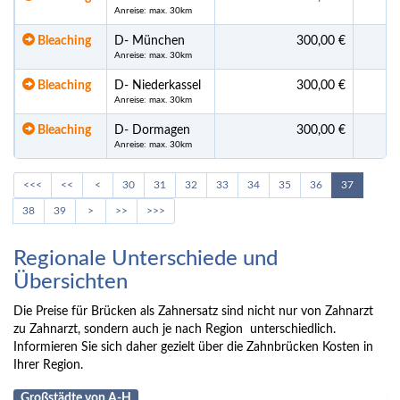
Anreise: max. 30km
Bleaching
D- München
300,00 €
Anreise: max. 30km
Bleaching
D- Niederkassel
300,00 €
Anreise: max. 30km
Bleaching
D- Dormagen
300,00 €
Anreise: max. 30km
<<<
<<
<
30
31
32
33
34
35
36
37
38
39
>
>>
>>>
Regionale Unterschiede und
Übersichten
Die Preise für Brücken als Zahnersatz sind nicht nur von Zahnarzt
zu Zahnarzt, sondern auch je nach Region unterschiedlich.
Informieren Sie sich daher gezielt über die Zahnbrücken Kosten in
Ihrer Region.
Großstädte von A-H