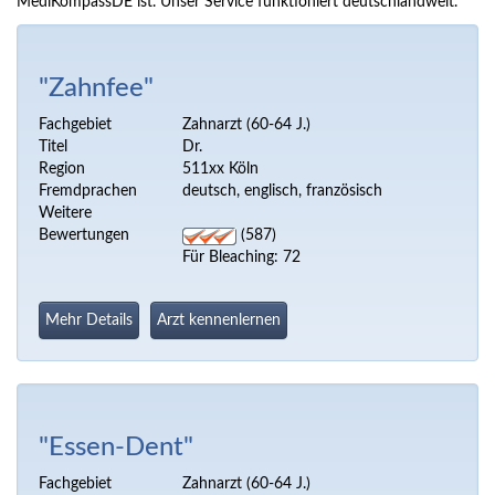
MediKompassDE ist. Unser Service funktioniert deutschlandweit.
"Zahnfee"
Fachgebiet
Zahnarzt (60-64 J.)
Titel
Dr.
Region
511xx Köln
Fremdprachen
deutsch, englisch, französisch
Weitere
Bewertungen
(587)
Für Bleaching: 72
Mehr Details
Arzt kennenlernen
"Essen-Dent"
Fachgebiet
Zahnarzt (60-64 J.)