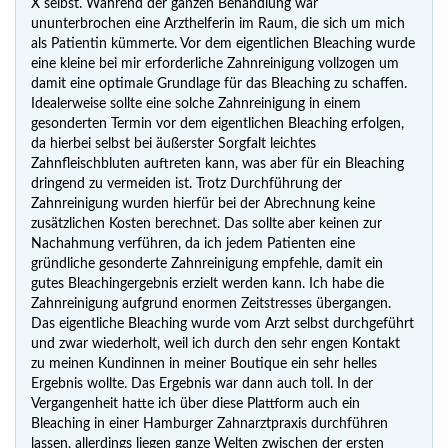
X selbst. Während der ganzen Behandlung war
ununterbrochen eine Arzthelferin im Raum, die sich um mich
als Patientin kümmerte. Vor dem eigentlichen Bleaching wurde
eine kleine bei mir erforderliche Zahnreinigung vollzogen um
damit eine optimale Grundlage für das Bleaching zu schaffen.
Idealerweise sollte eine solche Zahnreinigung in einem
gesonderten Termin vor dem eigentlichen Bleaching erfolgen,
da hierbei selbst bei äußerster Sorgfalt leichtes
Zahnfleischbluten auftreten kann, was aber für ein Bleaching
dringend zu vermeiden ist. Trotz Durchführung der
Zahnreinigung wurden hierfür bei der Abrechnung keine
zusätzlichen Kosten berechnet. Das sollte aber keinen zur
Nachahmung verführen, da ich jedem Patienten eine
gründliche gesonderte Zahnreinigung empfehle, damit ein
gutes Bleachingergebnis erzielt werden kann. Ich habe die
Zahnreinigung aufgrund enormen Zeitstresses übergangen.
Das eigentliche Bleaching wurde vom Arzt selbst durchgeführt
und zwar wiederholt, weil ich durch den sehr engen Kontakt
zu meinen Kundinnen in meiner Boutique ein sehr helles
Ergebnis wollte. Das Ergebnis war dann auch toll. In der
Vergangenheit hatte ich über diese Plattform auch ein
Bleaching in einer Hamburger Zahnarztpraxis durchführen
lassen, allerdings liegen ganze Welten zwischen der ersten