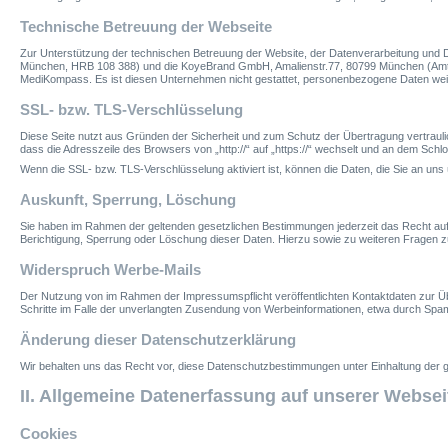
Technische Betreuung der Webseite
Zur Unterstützung der technischen Betreuung der Website, der Datenverarbeitung und
München, HRB 108 388) und die KoyeBrand GmbH, Amalienstr.77, 80799 München (Amtsg
MediKompass. Es ist diesen Unternehmen nicht gestattet, personenbezogene Daten we
SSL- bzw. TLS-Verschlüsselung
Diese Seite nutzt aus Gründen der Sicherheit und zum Schutz der Übertragung vertraulic
dass die Adresszeile des Browsers von „http://“ auf „https://“ wechselt und an dem Schl
Wenn die SSL- bzw. TLS-Verschlüsselung aktiviert ist, können die Daten, die Sie an uns 
Auskunft, Sperrung, Löschung
Sie haben im Rahmen der geltenden gesetzlichen Bestimmungen jederzeit das Recht auf
Berichtigung, Sperrung oder Löschung dieser Daten. Hierzu sowie zu weiteren Frage
Widerspruch Werbe-Mails
Der Nutzung von im Rahmen der Impressumspflicht veröffentlichten Kontaktdaten zur Übe
Schritte im Falle der unverlangten Zusendung von Werbeinformationen, etwa durch Spam
Änderung dieser Datenschutzerklärung
Wir behalten uns das Recht vor, diese Datenschutzbestimmungen unter Einhaltung der g
II.
Allgemeine Datenerfassung auf unserer Websei
Cookies