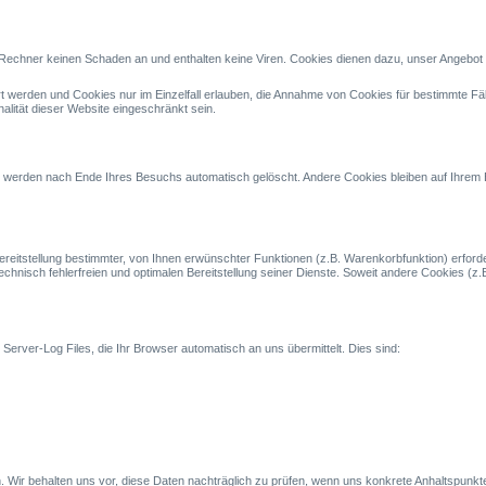
Rechner keinen Schaden an und enthalten keine Viren. Cookies dienen dazu, unser Angebot nu
rt werden und Cookies nur im Einzelfall erlauben, die Annahme von Cookies für bestimmte F
alität dieser Website eingeschränkt sein.
werden nach Ende Ihres Besuchs automatisch gelöscht. Andere Cookies bleiben auf Ihrem En
itstellung bestimmter, von Ihnen erwünschter Funktionen (z.B. Warenkorbfunktion) erforderl
echnisch fehlerfreien und optimalen Bereitstellung seiner Dienste. Soweit andere Cookies (z
Server-Log Files, die Ihr Browser automatisch an uns übermittelt. Dies sind:
ir behalten uns vor, diese Daten nachträglich zu prüfen, wenn uns konkrete Anhaltspunkte 