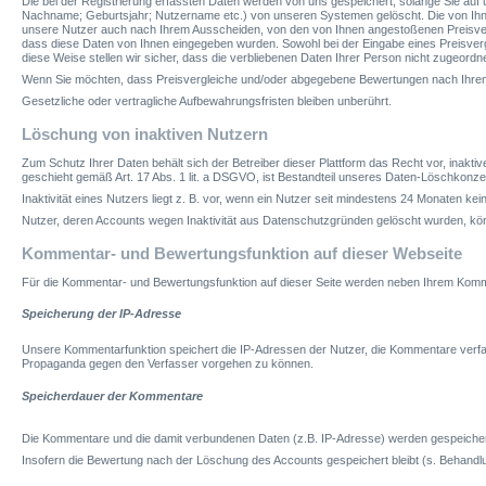
Die bei der Registrierung erfassten Daten werden von uns gespeichert, solange Sie auf u
Nachname; Geburtsjahr; Nutzername etc.) von unseren Systemen gelöscht. Die von Ihnen
unsere Nutzer auch nach Ihrem Ausscheiden, von den von Ihnen angestoßenen Preisverg
dass diese Daten von Ihnen eingegeben wurden. Sowohl bei der Eingabe eines Preisverg
diese Weise stellen wir sicher, dass die verbliebenen Daten Ihrer Person nicht zugeordne
Wenn Sie möchten, dass Preisvergleiche und/oder abgegebene Bewertungen nach Ihrem A
Gesetzliche oder vertragliche Aufbewahrungsfristen bleiben unberührt.
Löschung von inaktiven Nutzern
Zum Schutz Ihrer Daten behält sich der Betreiber dieser Plattform das Recht vor, inakt
geschieht gemäß Art. 17 Abs. 1 lit. a DSGVO, ist Bestandteil unseres Daten-Löschkonze
Inaktivität eines Nutzers liegt z. B. vor, wenn ein Nutzer seit mindestens 24 Monaten kei
Nutzer, deren Accounts wegen Inaktivität aus Datenschutzgründen gelöscht wurden, kön
Kommentar- und Bewertungsfunktion auf dieser Webseite
Für die Kommentar- und Bewertungsfunktion auf dieser Seite werden neben Ihrem Komm
Speicherung der IP-Adresse
Unsere Kommentarfunktion speichert die IP-Adressen der Nutzer, die Kommentare verfass
Propaganda gegen den Verfasser vorgehen zu können.
Speicherdauer der Kommentare
Die Kommentare und die damit verbundenen Daten (z.B. IP-Adresse) werden gespeichert u
Insofern die Bewertung nach der Löschung des Accounts gespeichert bleibt (s. Behan