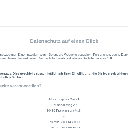
Datenschutz auf einen Blick
enbezogenen Daten passiert, wenn Sie unsere Webseite besuchen. Personenbezogene Daten si
enden
Datenschutzerklärung
. Vertragliche Details entnehmen Sie bitte unseren
AGB
.
nutzt. Dies geschieht ausschließlich mit Ihrer Einwilligung, die Sie jederzeit wider
erhalten Sie
hier
.
seite verantwortlich?
MediKompass GmbH
Hausener Weg 29
60489 Frankfurt am Main
-
Telefon: 0800 14330 17
Telefax: 0800 14330 18