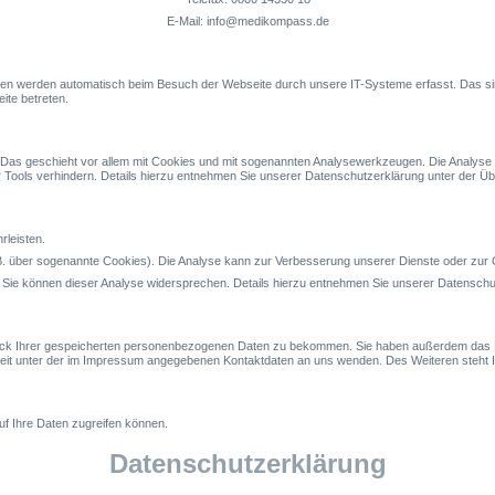
E-Mail: info@medikompass.de
aten werden automatisch beim Besuch der Webseite durch unsere IT-Systeme erfasst. Das sin
ite betreten.
 Das geschieht vor allem mit Cookies und mit sogenannten Analysewerkzeugen. Die Analyse I
Tools verhindern. Details hierzu entnehmen Sie unserer Datenschutzerklärung unter der Über
rleisten.
(z.B. über sogenannte Cookies). Die Analyse kann zur Verbesserung unserer Dienste oder zu
Sie können dieser Analyse widersprechen. Details hierzu entnehmen Sie unserer Datenschutz
weck Ihrer gespeicherten personenbezogenen Daten zu bekommen. Sie haben außerdem das Re
t unter der im Impressum angegebenen Kontaktdaten an uns wenden. Des Weiteren steht Ih
uf Ihre Daten zugreifen können.
Datenschutzerklärung