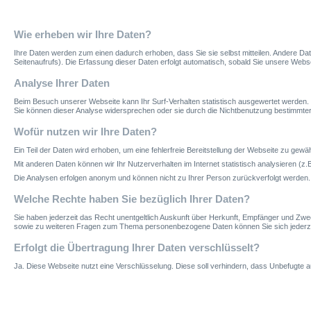
Wie erheben wir Ihre Daten?
Ihre Daten werden zum einen dadurch erhoben, dass Sie sie selbst mitteilen. Andere D
Seitenaufrufs). Die Erfassung dieser Daten erfolgt automatisch, sobald Sie unsere Webse
Analyse Ihrer Daten
Beim Besuch unserer Webseite kann Ihr Surf-Verhalten statistisch ausgewertet werden.
Sie können dieser Analyse widersprechen oder sie durch die Nichtbenutzung bestimmter 
Wofür
nutzen
wir
Ihre
Daten
?
Ein Teil der Daten wird erhoben, um eine fehlerfreie Bereitstellung der Webseite zu gewäh
Mit anderen Daten können wir Ihr Nutzerverhalten im Internet statistisch analysieren 
Die Analysen erfolgen anonym und können nicht zu Ihrer Person zurückverfolgt werden. 
Welche
Rechte
haben
Sie
bezüglich
Ihrer
Daten
?
Sie haben jederzeit das Recht unentgeltlich Auskunft über Herkunft, Empfänger und Z
sowie zu weiteren Fragen zum Thema personenbezogene Daten können Sie sich jederzei
Erfolgt
die
Übertragung
Ihrer
Daten
verschlüsselt
?
Ja. Diese Webseite nutzt eine Verschlüsselung. Diese soll verhindern, dass Unbefugte a