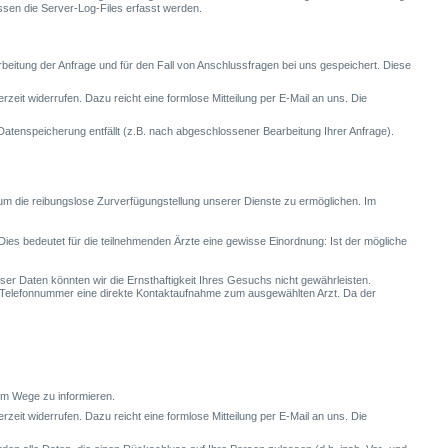
üssen die Server-Log-Files erfasst werden.
itung der Anfrage und für den Fall von Anschlussfragen bei uns gespeichert. Diese
rzeit widerrufen. Dazu reicht eine formlose Mitteilung per E-Mail an uns. Die
Datenspeicherung entfällt (z.B. nach abgeschlossener Bearbeitung Ihrer Anfrage).
 um die reibungslose Zurverfügungstellung unserer Dienste zu ermöglichen. Im
. Dies bedeutet für die teilnehmenden Ärzte eine gewisse Einordnung: Ist der mögliche
er Daten könnten wir die Ernsthaftigkeit Ihres Gesuchs nicht gewährleisten.
 Telefonnummer eine direkte Kontaktaufnahme zum ausgewählten Arzt. Da der
em Wege zu informieren.
erzeit widerrufen. Dazu reicht eine formlose Mitteilung per E-Mail an uns. Die