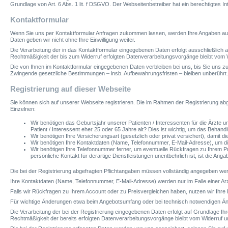
Grundlage von Art. 6 Abs. 1 lit. f DSGVO. Der Webseitenbetreiber hat ein berechtigtes I
Kontaktformular
Wenn Sie uns per Kontaktformular Anfragen zukommen lassen, werden Ihre Angaben aus 
Daten geben wir nicht ohne Ihre Einwilligung weiter.
Die Verarbeitung der in das Kontaktformular eingegebenen Daten erfolgt ausschließlich auf
Rechtmäßigkeit der bis zum Widerruf erfolgten Datenverarbeitungsvorgänge bleibt vom 
Die von Ihnen im Kontaktformular eingegebenen Daten verbleiben bei uns, bis Sie uns zu
Zwingende gesetzliche Bestimmungen – insb. Aufbewahrungsfristen – bleiben unberührt.
Registrierung auf dieser Webseite
Sie können sich auf unserer Webseite registrieren. Die im Rahmen der Registrierung ab
Einzelnen:
Wir benötigen das Geburtsjahr unserer Patienten / Interessenten für die Ärzte un
Patient / Interessent eher 25 oder 65 Jahre alt? Dies ist wichtig, um das Beh
Wir benötigen Ihre Versicherungsart (gesetzlich oder privat versichert), damit
Wir benötigen Ihre Kontaktdaten (Name, Telefonnummer, E-Mail-Adresse), um die
Wir benötigen Ihre Telefonnummer ferner, um eventuelle Rückfragen zu Ihrem 
persönliche Kontakt für derartige Dienstleistungen unentbehrlich ist, ist die Ang
Die bei der Registrierung abgefragten Pflichtangaben müssen vollständig angegeben wer
Ihre Kontaktdaten (Name, Telefonnummer, E-Mail-Adresse) werden nur im Falle einer Arz
Falls wir Rückfragen zu Ihrem Account oder zu Preisvergleichen haben, nutzen wir Ihre
Für wichtige Änderungen etwa beim Angebotsumfang oder bei technisch notwendigen Änd
Die Verarbeitung der bei der Registrierung eingegebenen Daten erfolgt auf Grundlage Ihrer 
Rechtmäßigkeit der bereits erfolgten Datenverarbeitungsvorgänge bleibt vom Widerruf u