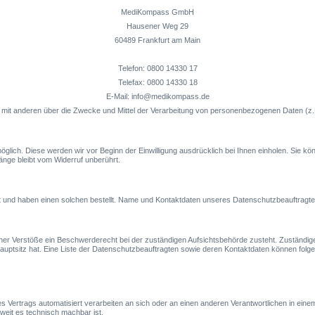
MediKompass GmbH
Hausener Weg 29
60489 Frankfurt am Main
Telefon: 0800 14330 17
Telefax: 0800 14330 18
E-Mail: info@medikompass.de
nsam mit anderen über die Zwecke und Mittel der Verarbeitung von personenbezogenen Daten (z
glich. Diese werden wir vor Beginn der Einwilligung ausdrücklich bei Ihnen einholen. Sie könn
änge bleibt vom Widerruf unberührt.
et und haben einen solchen bestellt. Name und Kontaktdaten unseres Datenschutzbeauftrag
her Verstöße ein Beschwerderecht bei der zuständigen Aufsichtsbehörde zusteht. Zuständige
ptsitz hat. Eine Liste der Datenschutzbeauftragten sowie deren Kontaktdaten können fo
ines Vertrags automatisiert verarbeiten an sich oder an einen anderen Verantwortlichen in e
weit es technisch machbar ist.