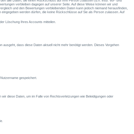
den alle Daten, die einen Rückschluss auf Ihre Person zulassen (d.h. insb. Vor- und
wertungen verbleiben dagegen auf unserer Seite. Auf diese Weise können wir und
svergleich und den Bewertungen verbleibenden Daten kann jedoch niemand herausfinden,
n eingegeben werden dürfen, die keine Rückschlüsse auf Sie als Person zulassen. Auf
er Löschung Ihres Accounts mitteilen.
von ausgeht, dass diese Daten aktuell nicht mehr benötigt werden. Dieses Vorgehen
 Nutzername gespeichert.
n wir diese Daten, um im Falle von Rechtsverletzungen wie Beleidigungen oder
e.
.