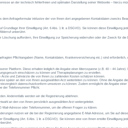
nteresse an der technisch fehlerfreien und optimalen Darstellung seiner Webseite – hierzu m
dem Anfrageformular inklusive der von Ihnen dort angegebenen Kontaktdaten zwecks Bearbe
 Grundlage Ihrer Einwilligung (Art. 6 Abs. 1 lit. a DSGVO). Sie können diese Einwilligung jede
Widerruf unberührt.
r Löschung auffordern, Ihre Einwilligung zur Speicherung widerrufen oder der Zweck für die 
gefragten Pflichtangaben (Name, Kontaktdaten, Krankenversicherung etc.) sind erforderlich,
serer Plattform. Diese erhalten lediglich die Angabe einer Altersspanne (z.B. 40 – 44 Jahre)
andlungsgesuch einschätzen zu können und Therapieplanungen zu erstellen.
 die Ärzte und Zahnärzte die von Ihnen zu zahlenden Kosten schätzen können.
se später an den von Ihnen ausgewählten Arzt weiterleiten zu können. Ohne die Angabe dies
Preisvergleich datenschutzkonform umsetzen zu können. Zudem ermöglicht die Angabe einer
abe der Telefonnummer Pflicht.
den. Anderenfalls werden wir die Registrierung ablehnen.
twahl an den von Ihnen persönlich ausgewählten Arzt weitergeleitet.
 E-Mail-Adresse oder Telefonnummer, um die offenen Fragen zu klären.
erungen nutzen wir die bei der Registrierung angegebene E-Mail-Adresse, um Sie auf dies
Einwilligung (Art. 6 Abs. 1 lit. a DSGVO). Sie können eine von Ihnen erteilte Einwilligung jed
nberührt.