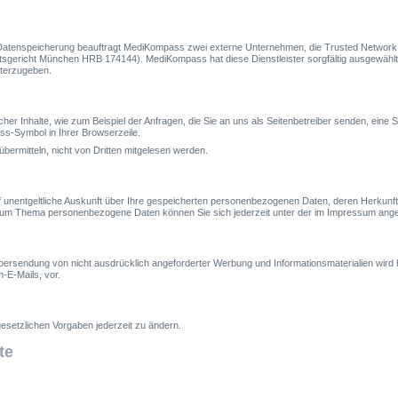
 Datenspeicherung beauftragt MediKompass zwei externe Unternehmen, die Trusted Network
ericht München HRB 174144). MediKompass hat diese Dienstleister sorgfältig ausgewählt 
iterzugeben.
her Inhalte, wie zum Beispiel der Anfragen, die Sie an uns als Seitenbetreiber senden, ein
oss-Symbol in Ihrer Browserzeile.
übermitteln, nicht von Dritten mitgelesen werden.
 unentgeltliche Auskunft über Ihre gespeicherten personenbezogenen Daten, deren Herkunf
n zum Thema personenbezogene Daten können Sie sich jederzeit unter der im Impressum an
rsendung von nicht ausdrücklich angeforderter Werbung und Informationsmaterialien wird hie
-E-Mails, vor.
esetzlichen Vorgaben jederzeit zu ändern.
te