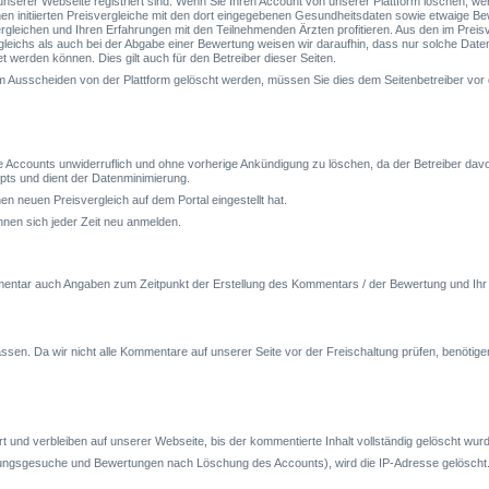
nserer Webseite registriert sind. Wenn Sie Ihren Account von unserer Plattform löschen, wer
 initiierten Preisvergleiche mit den dort eingegebenen Gesundheitsdaten sowie etwaige Be
leichen und Ihren Erfahrungen mit den Teilnehmenden Ärzten profitieren. Aus den im Prei
leichs als auch bei der Abgabe einer Bewertung weisen wir daraufhin, dass nur solche Date
t werden können. Dies gilt auch für den Betreiber dieser Seiten.
usscheiden von der Plattform gelöscht werden, müssen Sie dies dem Seitenbetreiber vor d
ive Accounts unwiderruflich und ohne vorherige Ankündigung zu löschen, da der Betreiber da
pts und dient der Datenminimierung.
nen neuen Preisvergleich auf dem Portal eingestellt hat.
nen sich jeder Zeit neu anmelden.
entar auch Angaben zum Zeitpunkt der Erstellung des Kommentars / der Bewertung und Ihr
en. Da wir nicht alle Kommentare auf unserer Seite vor der Freischaltung prüfen, benötige
nd verbleiben auf unserer Webseite, bis der kommentierte Inhalt vollständig gelöscht wurd
dlungsgesuche und Bewertungen nach Löschung des Accounts), wird die IP-Adresse gelöscht