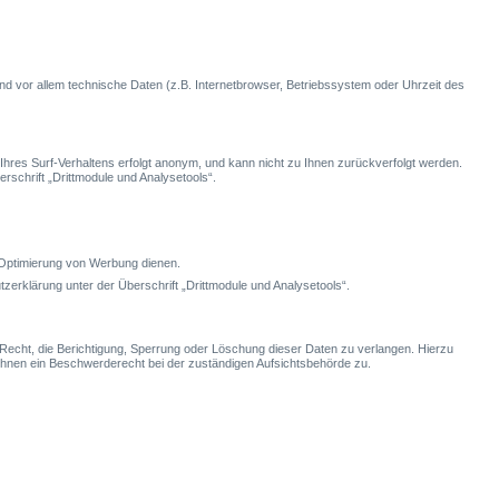
d vor allem technische Daten (z.B. Internetbrowser, Betriebssystem oder Uhrzeit des
hres Surf-Verhaltens erfolgt anonym, und kann nicht zu Ihnen zurückverfolgt werden.
schrift „Drittmodule und Analysetools“.
r Optimierung von Werbung dienen.
erklärung unter der Überschrift „Drittmodule und Analysetools“.
cht, die Berichtigung, Sperrung oder Löschung dieser Daten zu verlangen. Hierzu
nen ein Beschwerderecht bei der zuständigen Aufsichtsbehörde zu.