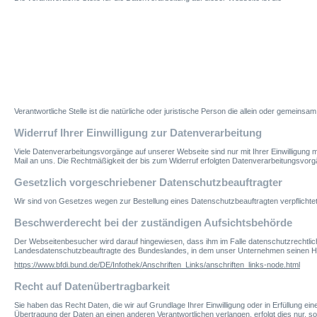
Verantwortliche Stelle ist die natürliche oder juristische Person die allein oder gemei
Widerruf Ihrer Einwilligung zur Datenverarbeitung
Viele Datenverarbeitungsvorgänge auf unserer Webseite sind nur mit Ihrer Einwilligung mö
Mail an uns. Die Rechtmäßigkeit der bis zum Widerruf erfolgten Datenverarbeitungsvorg
Gesetzlich vorgeschriebener Datenschutzbeauftragter
Wir sind von Gesetzes wegen zur Bestellung eines Datenschutzbeauftragten verpflicht
Beschwerderecht bei der zuständigen Aufsichtsbehörde
Der Webseitenbesucher wird darauf hingewiesen, dass ihm im Falle datenschutzrechtlic
Landesdatenschutzbeauftragte des Bundeslandes, in dem unser Unternehmen seinen Hau
https://www.bfdi.bund.de/DE/Infothek/Anschriften_Links/anschriften_links-node.html
Recht auf Datenübertragbarkeit
Sie haben das Recht Daten, die wir auf Grundlage Ihrer Einwilligung oder in Erfüllung e
Übertragung der Daten an einen anderen Verantwortlichen verlangen, erfolgt dies nur, so