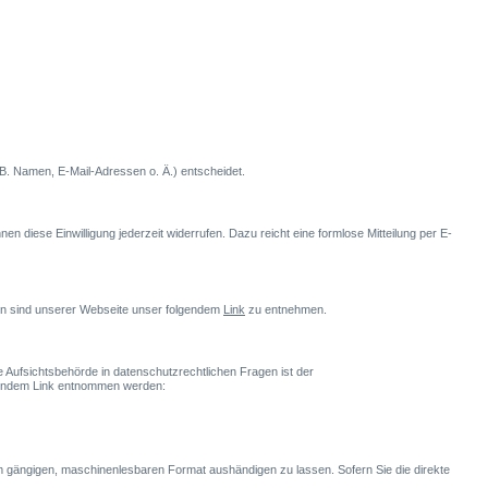
.B. Namen, E-Mail-Adressen o. Ä.) entscheidet.
en diese Einwilligung jederzeit widerrufen. Dazu reicht eine formlose Mitteilung per E-
ten sind unserer Webseite unser folgendem
Link
zu entnehmen.
 Aufsichtsbehörde in datenschutzrechtlichen Fragen ist der
lgendem Link entnommen werden:
inem gängigen, maschinenlesbaren Format aushändigen zu lassen. Sofern Sie die direkte