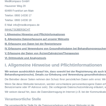
MediKompass GmbH
Hausener Weg 29
60489 Frankfurt am Main
Telefon: 0800 14330 17
Telefax: 0800 14330 18
E-Mail: info@medikompass.de
INHALTSÜBERSICHT
I. Allgemeine Hinweise und Pflichtinformationen
II. Allgemeine Datenerfassung auf unserer Webseite
III. Erfassung von Daten bei der Registrierung
IV. Erfassung und Verwendung von Gesundheitsdaten bei Behandlungsgesuche
V. Erfassung der Daten von Ärzten/Zahnärzten/Therapeuten
VI. Drittmodule und Analysetools
I.
Allgemeine Hinweise und Pflichtinformationen
Wir weisen ausdrücklich darauf hin, dass sowohl bei der Registrierung als auc
Behandlungswünsche). Details zur Erhebung und Verwendung gesundheitsbezoge
Die Betreiber dieser Seiten nehmen den Schutz Ihrer persönlichen Daten sehr ernst. W
Wenn Sie diese Webseite benutzen, werden verschiedene personenbezogene Daten erhob
Benutzername oder IP-Adresse sein). Die vorliegende Datenschutzerklärung erläutert, we
Wir weisen darauf hin, dass die Datenübertragung im Internet (z.B. bei der Kommunikatio
Verantwortliche Stelle
Die verantwortliche Stelle für die Datenverarbeitung auf dieser Webseite ist die