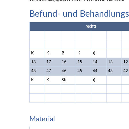
Befund- und Behandlungs
rechts
K
K
B
K
)(
18
17
16
15
14
13
12
48
47
46
45
44
43
42
K
K
SK
)(
Material