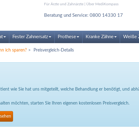
Für Ärzte und Zahnärzte
|
Über MediKompass
Beratung und Service: 0800 14330 17
at
Fester Zahnersatz
Prothese
Kranke Zähne
Weiße 
nn ich sparen?
Preisvergleich-Details
Patient wie Sie hat uns mitgeteilt, welche Behandlung er benötigt, und a
ten möchten, starten Sie Ihren eigenen kostenlosen Preisvergleich.
nsehen