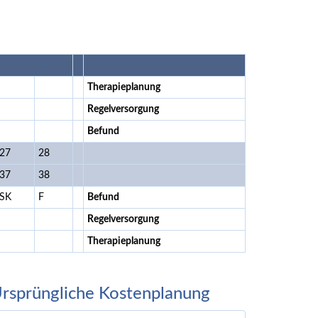
Therapieplanung
Regelversorgung
Befund
27
28
37
38
SK
F
Befund
Regelversorgung
Therapieplanung
rsprüngliche Kostenplanung