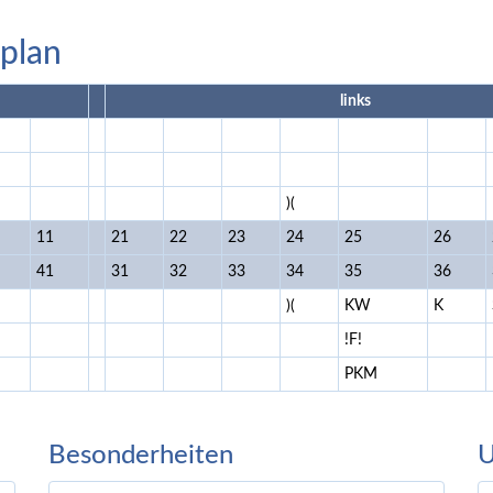
plan
links
)(
11
21
22
23
24
25
26
41
31
32
33
34
35
36
)(
KW
K
!F!
PKM
Besonderheiten
U