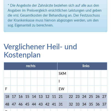
* Die Angebote der Zahnärzte beziehen sich auf alle aus den
Angaben im Preisvergleich ersichtlichen Leistungen und geben
die vrsl. Gesamtkosten der Behandlung an. Der Festzuschuss
der Krankenkasse muss hiervon abgezogen werden, um den
sog. Eigenanteil zu berechnen.
Verglichener Heil- und
Kostenplan
rechts
links
SKM
I
F
EW
F
18
17
16
15
14
13
12
11
21
22
23
24
25
26
27
2
48
47
46
45
44
43
42
41
31
32
33
34
35
36
37
3