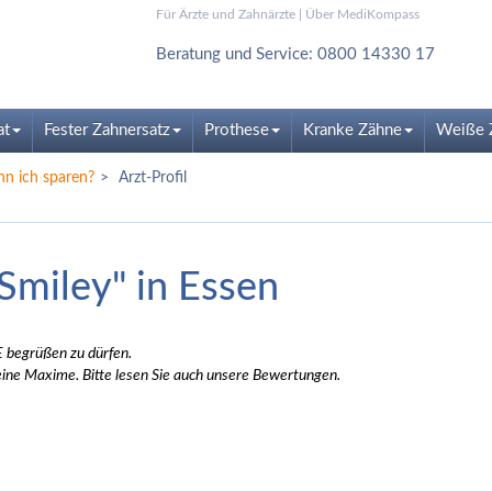
Für Ärzte und Zahnärzte
|
Über MediKompass
Beratung und Service: 0800 14330 17
at
Fester Zahnersatz
Prothese
Kranke Zähne
Weiße 
nn ich sparen?
Arzt-Profil
Smiley" in Essen
E begrüßen zu dürfen.
 eine Maxime. Bitte lesen Sie auch unsere Bewertungen.