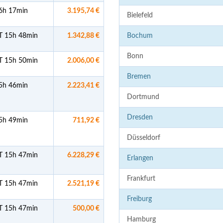
6h 17min
3.195,74 €
Bielefeld
T 15h 48min
1.342,88 €
Bochum
Bonn
T 15h 50min
2.006,00 €
Bremen
5h 46min
2.223,41 €
Dortmund
Dresden
5h 49min
711,92 €
Düsseldorf
T 15h 47min
6.228,29 €
Erlangen
Frankfurt
T 15h 47min
2.521,19 €
Freiburg
T 15h 47min
500,00 €
Hamburg