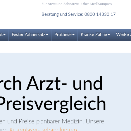
Für Ärzte und Zahnärzte
|
Über MediKompass
Beratung und Service: 0800 14330 17
at
Fester Zahnersatz
Prothese
Kranke Zähne
Weiße 
rch Arzt- und
reisvergleich
ten und Preise planbarer Medizin. Unsere
und
Augenlaser-Behandlungen
.