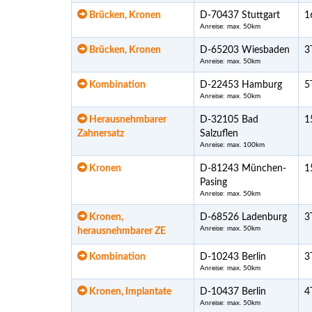
Brücken, Kronen
D-70437 Stuttgart
1
Anreise: max. 50km
Brücken, Kronen
D-65203 Wiesbaden
3
Anreise: max. 50km
Kombination
D-22453 Hamburg
5
Anreise: max. 50km
Herausnehmbarer
D-32105 Bad
1
Zahnersatz
Salzuflen
Anreise: max. 100km
Kronen
D-81243 München-
1
Pasing
Anreise: max. 50km
Kronen,
D-68526 Ladenburg
3
Anreise: max. 50km
herausnehmbarer ZE
Kombination
D-10243 Berlin
3
Anreise: max. 50km
Kronen, Implantate
D-10437 Berlin
4
Anreise: max. 50km