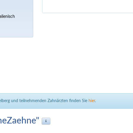
alienisch
delberg und teilnehmenden Zahnärzten finden Sie
hier
.
neZaehne"