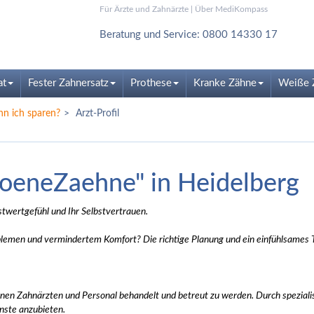
Für Ärzte und Zahnärzte
|
Über MediKompass
Beratung und Service: 0800 14330 17
at
Fester Zahnersatz
Prothese
Kranke Zähne
Weiße 
nn ich sparen?
Arzt-Profil
hoeneZaehne" in Heidelberg
twertgefühl und Ihr Selbstvertrauen.
blemen und vermindertem Komfort? Die richtige Planung und ein einfühlsames T
nen Zahnärzten und Personal behandelt und betreut zu werden. Durch spezialis
enste anzubieten.