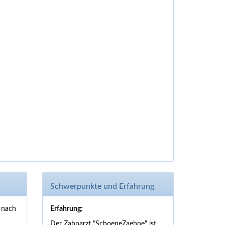
Schwerpunkte und Erfahrung
 nach
Erfahrung:
Der Zahnarzt "SchoeneZaehne" ist