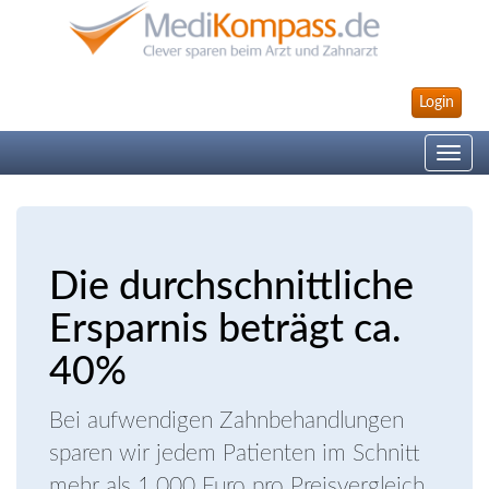
Login
Toggle
navig
Die durchschnittliche
Ersparnis beträgt ca.
40%
Bei aufwendigen Zahnbehandlungen
sparen wir jedem Patienten im Schnitt
mehr als 1.000 Euro pro Preisvergleich.