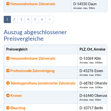
Herausnehmbarer Zahnersatz
D-54550 Daun
Anreise: max. 50km
1
2
3
4
5
6
>
Auszug abgeschlossener
Preisvergleiche
Preisvergleich
PLZ, Ort, Anreise
Herausnehmbarer Zahnersatz
D-51069 Köln
Anreise: max. 100km
Professionelle Zahnreinigung
D-45276 Essen
Anreise: max. 25km
Teleskopprothese, kombinierter Zahnersatz
D-68782 Oftershei
Anreise: max. 100km
Kronen
D-61440 Oberusel
Anreise: max. 50km
Bleaching
D-10717 Berlin