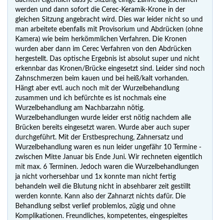
dachten eigentlich dass je Sitzung einige Zähne abgeschliffen
werden und dann sofort die Cerec-Keramik-Krone in der
gleichen Sitzung angebracht wird. Dies war leider nicht so und
man arbeitete ebenfalls mit Provisorium und Abdrücken (ohne
Kamera) wie beim herkömmlichen Verfahren. Die Kronen
wurden aber dann im Cerec Verfahren von den Abdrücken
hergestellt. Das optische Ergebnis ist absolut super und nicht
erkennbar das Kronen/Brücke eingesetzt sind. Leider sind noch
Zahnschmerzen beim kauen und bei heiß/kalt vorhanden.
Hängt aber evtl. auch noch mit der Wurzelbehandlung
zusammen und ich befürchte es ist nochmals eine
Wurzelbehandlung am Nachbarzahn nötig.
Wurzelbehandlungen wurde leider erst nötig nachdem alle
Brücken bereits eingesetzt waren. Wurde aber auch super
durchgeführt. Mit der Erstbesprechung, Zahnersatz und
Wurzelbehandlung waren es nun leider ungefähr 10 Termine -
zwischen Mitte Januar bis Ende Juni. Wir rechneten eigentlich
mit max. 6 Terminen. Jedoch waren die Wurzelbehandlungen
ja nicht vorhersehbar und 1x konnte man nicht fertig
behandeln weil die Blutung nicht in absehbarer zeit gestillt
werden konnte. Kann also der Zahnarzt nichts dafür. Die
Behandlung selbst verlief problemlos, zügig und ohne
Komplikationen. Freundliches, kompetentes, eingespieltes