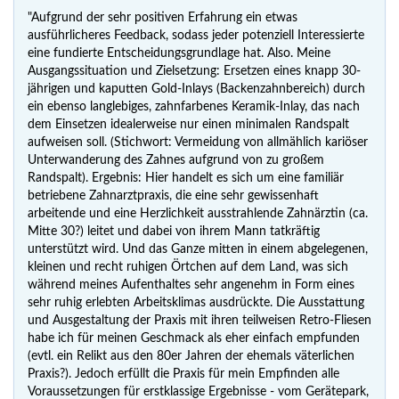
"Aufgrund der sehr positiven Erfahrung ein etwas
ausführlicheres Feedback, sodass jeder potenziell Interessierte
eine fundierte Entscheidungsgrundlage hat. Also. Meine
Ausgangssituation und Zielsetzung: Ersetzen eines knapp 30-
jährigen und kaputten Gold-Inlays (Backenzahnbereich) durch
ein ebenso langlebiges, zahnfarbenes Keramik-Inlay, das nach
dem Einsetzen idealerweise nur einen minimalen Randspalt
aufweisen soll. (Stichwort: Vermeidung von allmählich kariöser
Unterwanderung des Zahnes aufgrund von zu großem
Randspalt). Ergebnis: Hier handelt es sich um eine familiär
betriebene Zahnarztpraxis, die eine sehr gewissenhaft
arbeitende und eine Herzlichkeit ausstrahlende Zahnärztin (ca.
Mitte 30?) leitet und dabei von ihrem Mann tatkräftig
unterstützt wird. Und das Ganze mitten in einem abgelegenen,
kleinen und recht ruhigen Örtchen auf dem Land, was sich
während meines Aufenthaltes sehr angenehm in Form eines
sehr ruhig erlebten Arbeitsklimas ausdrückte. Die Ausstattung
und Ausgestaltung der Praxis mit ihren teilweisen Retro-Fliesen
habe ich für meinen Geschmack als eher einfach empfunden
(evtl. ein Relikt aus den 80er Jahren der ehemals väterlichen
Praxis?). Jedoch erfüllt die Praxis für mein Empfinden alle
Voraussetzungen für erstklassige Ergebnisse - vom Gerätepark,