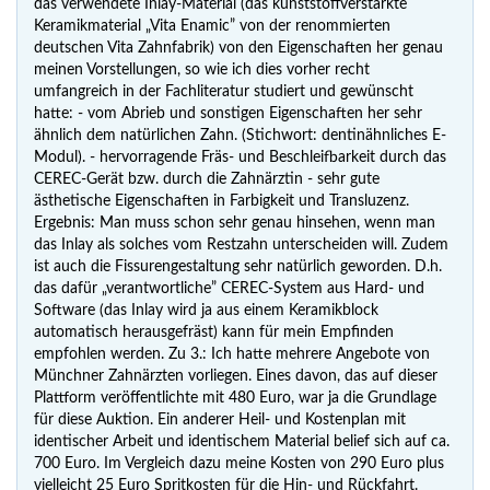
das verwendete Inlay-Material (das kunststoffverstärkte
Keramikmaterial „Vita Enamic” von der renommierten
deutschen Vita Zahnfabrik) von den Eigenschaften her genau
meinen Vorstellungen, so wie ich dies vorher recht
umfangreich in der Fachliteratur studiert und gewünscht
hatte: - vom Abrieb und sonstigen Eigenschaften her sehr
ähnlich dem natürlichen Zahn. (Stichwort: dentinähnliches E-
Modul). - hervorragende Fräs- und Beschleifbarkeit durch das
CEREC-Gerät bzw. durch die Zahnärztin - sehr gute
ästhetische Eigenschaften in Farbigkeit und Transluzenz.
Ergebnis: Man muss schon sehr genau hinsehen, wenn man
das Inlay als solches vom Restzahn unterscheiden will. Zudem
ist auch die Fissurengestaltung sehr natürlich geworden. D.h.
das dafür „verantwortliche” CEREC-System aus Hard- und
Software (das Inlay wird ja aus einem Keramikblock
automatisch herausgefräst) kann für mein Empfinden
empfohlen werden. Zu 3.: Ich hatte mehrere Angebote von
Münchner Zahnärzten vorliegen. Eines davon, das auf dieser
Plattform veröffentlichte mit 480 Euro, war ja die Grundlage
für diese Auktion. Ein anderer Heil- und Kostenplan mit
identischer Arbeit und identischem Material belief sich auf ca.
700 Euro. Im Vergleich dazu meine Kosten von 290 Euro plus
vielleicht 25 Euro Spritkosten für die Hin- und Rückfahrt.