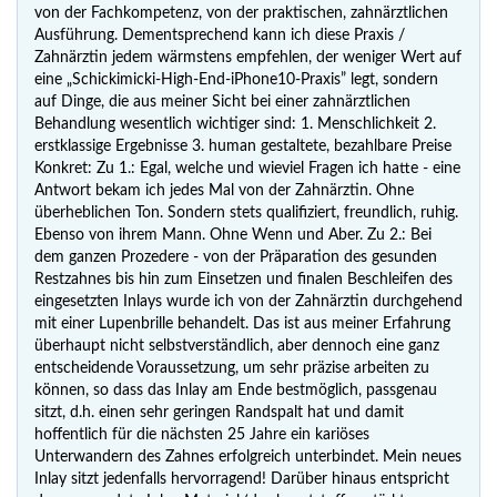
von der Fachkompetenz, von der praktischen, zahnärztlichen
Ausführung. Dementsprechend kann ich diese Praxis /
Zahnärztin jedem wärmstens empfehlen, der weniger Wert auf
eine „Schickimicki-High-End-iPhone10-Praxis” legt, sondern
auf Dinge, die aus meiner Sicht bei einer zahnärztlichen
Behandlung wesentlich wichtiger sind: 1. Menschlichkeit 2.
erstklassige Ergebnisse 3. human gestaltete, bezahlbare Preise
Konkret: Zu 1.: Egal, welche und wieviel Fragen ich hatte - eine
Antwort bekam ich jedes Mal von der Zahnärztin. Ohne
überheblichen Ton. Sondern stets qualifiziert, freundlich, ruhig.
Ebenso von ihrem Mann. Ohne Wenn und Aber. Zu 2.: Bei
dem ganzen Prozedere - von der Präparation des gesunden
Restzahnes bis hin zum Einsetzen und finalen Beschleifen des
eingesetzten Inlays wurde ich von der Zahnärztin durchgehend
mit einer Lupenbrille behandelt. Das ist aus meiner Erfahrung
überhaupt nicht selbstverständlich, aber dennoch eine ganz
entscheidende Voraussetzung, um sehr präzise arbeiten zu
können, so dass das Inlay am Ende bestmöglich, passgenau
sitzt, d.h. einen sehr geringen Randspalt hat und damit
hoffentlich für die nächsten 25 Jahre ein kariöses
Unterwandern des Zahnes erfolgreich unterbindet. Mein neues
Inlay sitzt jedenfalls hervorragend! Darüber hinaus entspricht