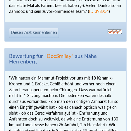
fair. Ich bin total zufrieden und denke, ich werde den Dr. nicht
das letzte Mal als Patient beehrt haben ;-). Vielen Dank also an
Zahndoc und sein zuvorkommendes Team." (
ID 398954
)
Diesen Arzt kennenlernen
Bewertung für
"DocSmiley"
aus Nähe
Herrenberg
"Wir hatten ein Mammut-Projekt vor uns mit 18 Keramik-
Kronen und 1 Brücke, Gebiß erhöht und vorher noch einen
Zahn herausoperieren beim Chirurgen. Dass war natürlich
nicht in 1 Sitzung machbar. Die bedenken waren deshalb
durchaus vorhanden: - ob man den richtigen Zahnarzt für so
einen Eingriff gewählt hat - ob es danach optisch was gleich
sieht - ob das Cerec Verfahren gut ist - Entfernung und
Anfahrten doch zu weit/viel, da wir eine Entfernung von 130
km auf Landstrasse haben (2h Anfahrt, 2 h Heimfahrt). Wir