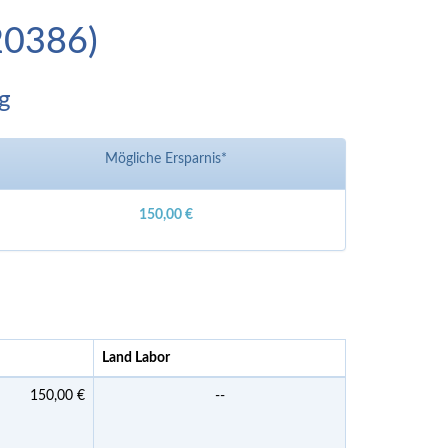
120386)
g
Mögliche Ersparnis*
150,00 €
Land Labor
150,00 €
--