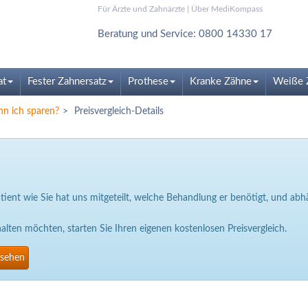
Für Ärzte und Zahnärzte
|
Über MediKompass
Beratung und Service: 0800 14330 17
at
Fester Zahnersatz
Prothese
Kranke Zähne
Weiße 
nn ich sparen?
Preisvergleich-Details
Patient wie Sie hat uns mitgeteilt, welche Behandlung er benötigt, und a
ten möchten, starten Sie Ihren eigenen kostenlosen Preisvergleich.
nsehen