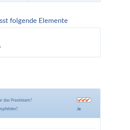
sst folgende Elemente
s
r das Praxisteam?
empfehlen?
Ja