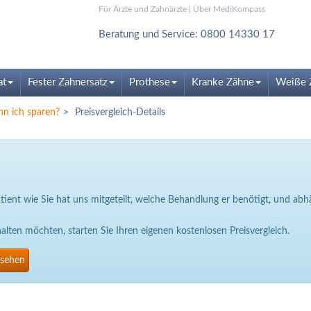
Für Ärzte und Zahnärzte
|
Über MediKompass
Beratung und Service: 0800 14330 17
at
Fester Zahnersatz
Prothese
Kranke Zähne
Weiße 
nn ich sparen?
Preisvergleich-Details
Patient wie Sie hat uns mitgeteilt, welche Behandlung er benötigt, und a
ten möchten, starten Sie Ihren eigenen kostenlosen Preisvergleich.
nsehen