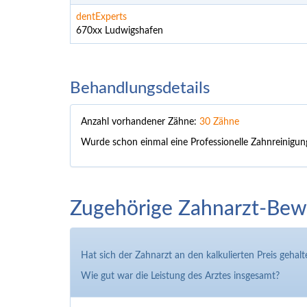
dentExperts
670xx Ludwigshafen
Behandlungsdetails
Anzahl vorhandener Zähne:
30 Zähne
Wurde schon einmal eine Professionelle Zahnreinigu
Zugehörige Zahnarzt-Bewe
Hat sich der Zahnarzt an den kalkulierten Preis gehalt
Wie gut war die Leistung des Arztes insgesamt?