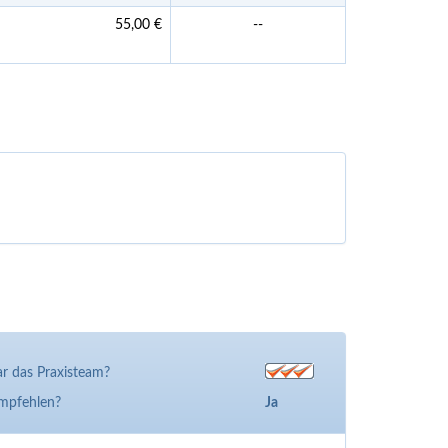
55,00 €
--
r das Praxisteam?
empfehlen?
Ja