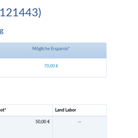
D-121443)
ng
Mögliche Ersparnis*
70,00 €
bot
*
Land Labor
50,00 €
--