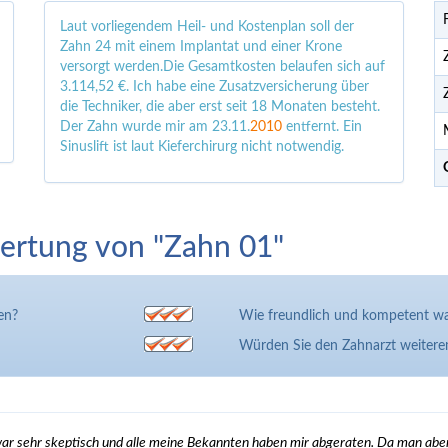
Laut vorliegendem Heil- und Kostenplan soll der
Zahn 24 mit einem Implantat und einer Krone
versorgt werden.Die Gesamtkosten belaufen sich auf
3.114,52 €. Ich habe eine Zusatzversicherung über
die Techniker, die aber erst seit 18 Monaten besteht.
Der Zahn wurde mir am 23.11.
2010
entfernt. Ein
Sinuslift ist laut Kieferchirurg nicht notwendig.
ertung von "Zahn 01"
en?
Wie freundlich und kompetent wa
Würden Sie den Zahnarzt weiter
r sehr skeptisch und alle meine Bekannten haben mir abgeraten. Da man aber 