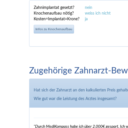
Zahnimplantat gesetzt?
nein
Knochenaufbau nötig?
weiss ich nicht
Kosten=Implantat+Krone?
ja
Infos zu Knochenaufbau
Zugehörige Zahnarzt-Bew
Hat sich der Zahnarzt an den kalkulierten Preis gehalt
Wie gut war die Leistung des Arztes insgesamt?
"Durch MediKompass habe ich über 2.000€ gespart. Ich wa