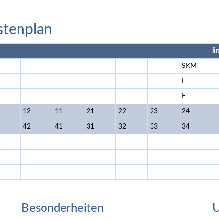
stenplan
li
SKM
I
F
12
11
21
22
23
24
42
41
31
32
33
34
Besonderheiten
U