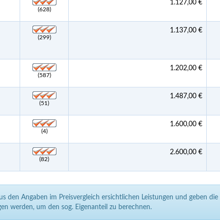
1.127,00 €
(628)
1.137,00 €
(299)
1.202,00 €
(587)
1.487,00 €
(51)
1.600,00 €
(4)
2.600,00 €
(82)
aus den Angaben im Preisvergleich ersichtlichen Leistungen und geben di
en werden, um den sog. Eigenanteil zu berechnen.