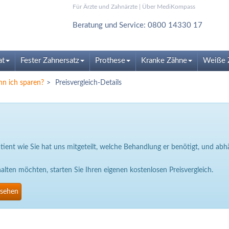
Für Ärzte und Zahnärzte
|
Über MediKompass
Beratung und Service: 0800 14330 17
at
Fester Zahnersatz
Prothese
Kranke Zähne
Weiße 
nn ich sparen?
Preisvergleich-Details
Patient wie Sie hat uns mitgeteilt, welche Behandlung er benötigt, und a
ten möchten, starten Sie Ihren eigenen kostenlosen Preisvergleich.
nsehen