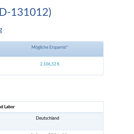
(ID-131012)
g
Mögliche Ersparnis*
2.106,52 €
nd Labor
Deutschland