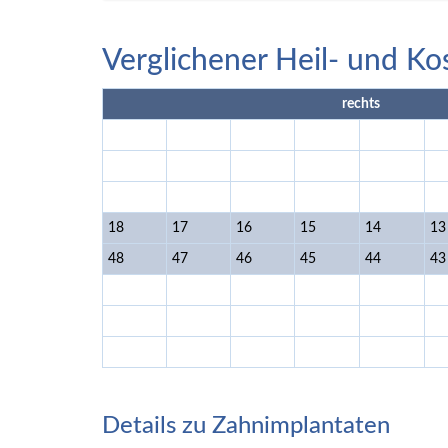
Verglichener Heil- und Ko
rechts
18
17
16
15
14
13
48
47
46
45
44
43
Details zu Zahnimplantaten