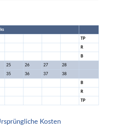
nks
TP
R
B
25
26
27
28
35
36
37
38
B
R
TP
rsprüngliche Kosten