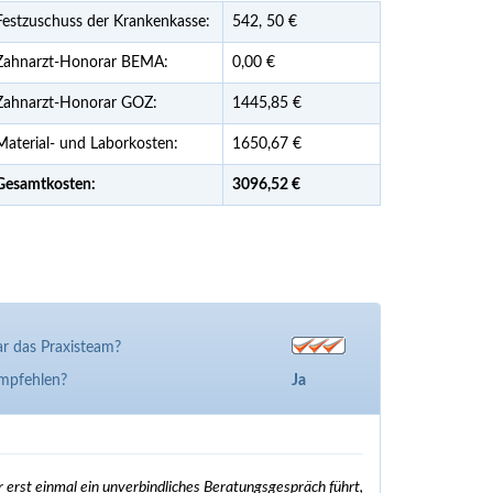
Festzuschuss der Krankenkasse:
542,
50
€
Zahnarzt-Honorar BEMA:
0,00 €
Zahnarzt-Honorar GOZ:
1445,85 €
Material- und Laborkosten:
1650,67 €
Gesamtkosten:
3096,
52 €
r das Praxisteam?
empfehlen?
Ja
erst einmal ein unverbindliches Beratungsgespräch führt,