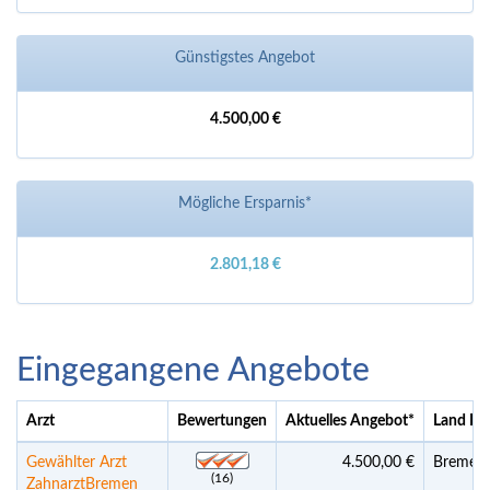
Günstigstes Angebot
4.500,00 €
Mögliche Ersparnis*
2.801,18 €
Eingegangene Angebote
Arzt
Bewertungen
Aktuelles Angebot
*
Land La
Gewählter Arzt
4.500,00 €
Bremen 
(16)
ZahnarztBremen