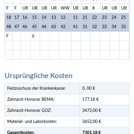
F
F
UR
UR
UR
UR
WW
UR
UR
X
UR
UR
UR
U
18
17
16
15
14
13
12
11
21
22
23
24
25
2
48
47
46
45
44
43
42
41
31
32
33
34
35
3
F
)(
Ursprüngliche Kosten
Festzuschuss der Krankenkasse:
0,
00
€
Zahnarzt-Honorar BEMA:
177,18 €
Zahnarzt-Honorar GOZ:
3472,00 €
Material- und Laborkosten:
3652,00 €
Gesamtkosten:
7301,
18 €