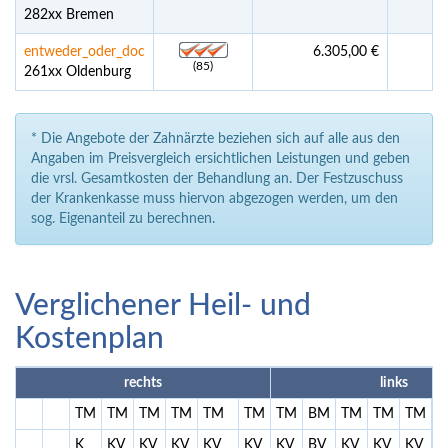
282xx Bremen
entweder_oder_doc
6.305,00 €
D
(85)
261xx Oldenburg
* Die Angebote der Zahnärzte beziehen sich auf alle aus den
Angaben im Preisvergleich ersichtlichen Leistungen und geben
die vrsl. Gesamtkosten der Behandlung an. Der Festzuschuss
der Krankenkasse muss hiervon abgezogen werden, um den
sog. Eigenanteil zu berechnen.
Verglichener Heil- und
Kostenplan
rechts
links
TM
TM
TM
TM
TM
TM
TM
BM
TM
TM
TM
T
K
KV
KV
KV
KV
KV
KV
BV
KV
KV
KV
K