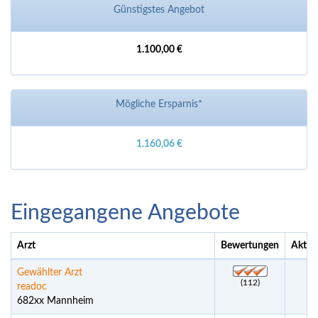
Günstigstes Angebot
1.100,00 €
Mögliche Ersparnis*
1.160,06 €
Eingegangene Angebote
Arzt
Bewertungen
Aktue
Gewählter Arzt
(112)
readoc
682xx Mannheim