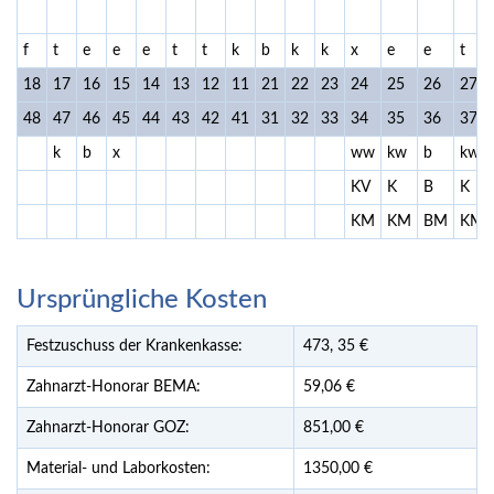
f
t
e
e
e
t
t
k
b
k
k
x
e
e
t
18
17
16
15
14
13
12
11
21
22
23
24
25
26
27
48
47
46
45
44
43
42
41
31
32
33
34
35
36
37
k
b
x
ww
kw
b
kw
KV
K
B
K
KM
KM
BM
KM
Ursprüngliche Kosten
Festzuschuss der Krankenkasse:
473,
35
€
Zahnarzt-Honorar BEMA:
59,06 €
Zahnarzt-Honorar GOZ:
851,00 €
Material- und Laborkosten:
1350,00 €