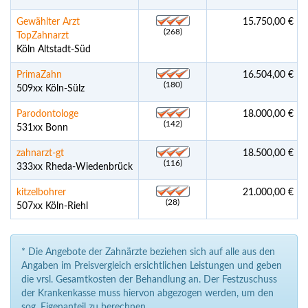
Gewählter Arzt
15.750,00 €
(268)
TopZahnarzt
Köln Altstadt-Süd
PrimaZahn
16.504,00 €
(180)
509xx Köln-Sülz
Parodontologe
18.000,00 €
(142)
531xx Bonn
zahnarzt-gt
18.500,00 €
(116)
333xx Rheda-Wiedenbrück
kitzelbohrer
21.000,00 €
(28)
507xx Köln-Riehl
* Die Angebote der Zahnärzte beziehen sich auf alle aus den
Angaben im Preisvergleich ersichtlichen Leistungen und geben
die vrsl. Gesamtkosten der Behandlung an. Der Festzuschuss
der Krankenkasse muss hiervon abgezogen werden, um den
sog. Eigenanteil zu berechnen.