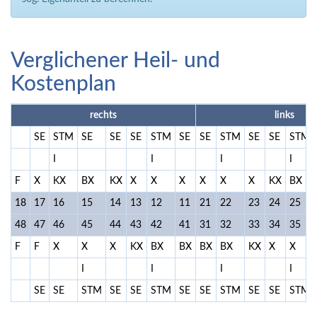
Verglichener Heil- und
Kostenplan
rechts
links
SE
STM
SE
SE
SE
STM
SE
SE
STM
SE
SE
STM
I
I
I
I
F
X
KX
BX
KX
X
X
X
X
X
X
KX
BX
18
17
16
15
14
13
12
11
21
22
23
24
25
48
47
46
45
44
43
42
41
31
32
33
34
35
F
F
X
X
X
KX
BX
BX
BX
BX
KX
X
X
I
I
I
I
SE
SE
STM
SE
SE
STM
SE
SE
STM
SE
SE
STM