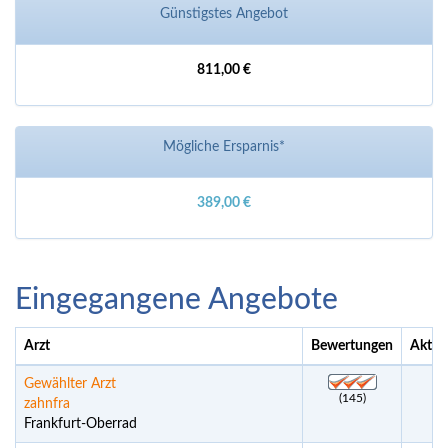
Günstigstes Angebot
811,00 €
Mögliche Ersparnis*
389,00 €
Eingegangene Angebote
Arzt
Bewertungen
Aktue
Gewählter Arzt
(145)
zahnfra
Frankfurt-Oberrad