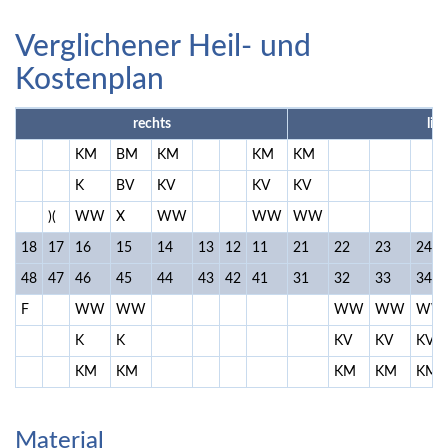
Verglichener Heil- und
Kostenplan
rechts
lin
KM
BM
KM
KM
KM
K
BV
KV
KV
KV
)(
WW
X
WW
WW
WW
18
17
16
15
14
13
12
11
21
22
23
24
48
47
46
45
44
43
42
41
31
32
33
34
F
WW
WW
WW
WW
WW
K
K
KV
KV
KV
KM
KM
KM
KM
KM
Material