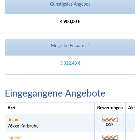
Günstigstes Angebot
4.900,00 €
Mögliche Ersparnis*
3.322,48 €
Eingegangene Angebote
Arzt
Bewertungen
Aktue
dr.fair
(539)
76xxx Karlsruhe
implant