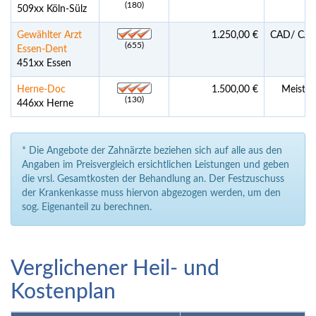
(180)
509xx Köln-Sülz
Gewählter Arzt
1.250,00 €
CAD/ CAM 
(655)
Essen-Dent
451xx Essen
Herne-Doc
1.500,00 €
Meister
(130)
446xx Herne
* Die Angebote der Zahnärzte beziehen sich auf alle aus den
Angaben im Preisvergleich ersichtlichen Leistungen und geben
die vrsl. Gesamtkosten der Behandlung an. Der Festzuschuss
der Krankenkasse muss hiervon abgezogen werden, um den
sog. Eigenanteil zu berechnen.
Verglichener Heil- und
Kostenplan