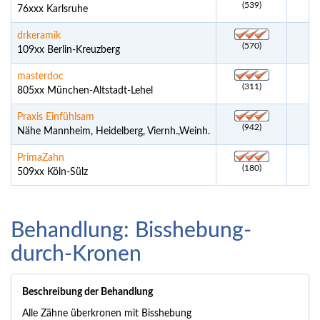
(539)
76xxx Karlsruhe
drkeramik
(570)
109xx Berlin-Kreuzberg
masterdoc
(311)
805xx München-Altstadt-Lehel
Praxis Einfühlsam
(942)
Nähe Mannheim, Heidelberg, Viernh.,Weinh.
PrimaZahn
(180)
509xx Köln-Sülz
Behandlung: Bisshebung-
durch-Kronen
Beschreibung der Behandlung
Alle Zähne überkronen mit Bisshebung