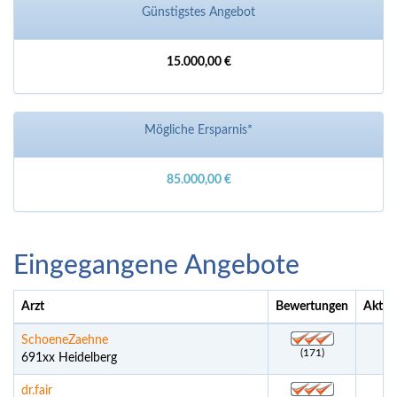
Günstigstes Angebot
15.000,00 €
Mögliche Ersparnis*
85.000,00 €
Eingegangene Angebote
Arzt
Bewertungen
Aktue
SchoeneZaehne
(171)
691xx Heidelberg
dr.fair