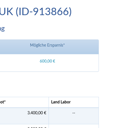
n-UK (ID-913866)
ng
Mögliche Ersparnis*
600,00 €
bot
*
Land Labor
3.400,00 €
--