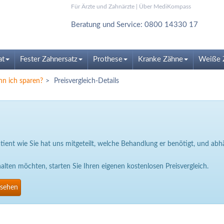
Für Ärzte und Zahnärzte
|
Über MediKompass
Beratung und Service: 0800 14330 17
at
Fester Zahnersatz
Prothese
Kranke Zähne
Weiße 
nn ich sparen?
Preisvergleich-Details
Patient wie Sie hat uns mitgeteilt, welche Behandlung er benötigt, und a
ten möchten, starten Sie Ihren eigenen kostenlosen Preisvergleich.
nsehen