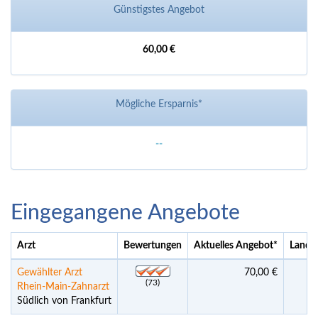
Günstigstes Angebot
60,00 €
Mögliche Ersparnis*
--
Eingegangene Angebote
Arzt
Bewertungen
Aktuelles Angebot
*
Land 
Gewählter Arzt
70,00 €
--
(73)
Rhein-Main-Zahnarzt
Südlich von Frankfurt