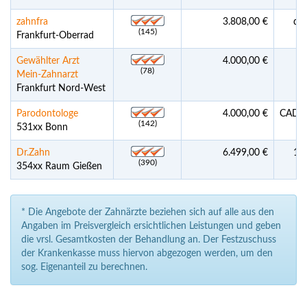
zahnfra
3.808,00 €
deu
(145)
Frankfurt-Oberrad
Gewählter Arzt
4.000,00 €
(78)
Mein-Zahnarzt
Frankfurt Nord-West
Parodontologe
4.000,00 €
CAD/C
(142)
531xx Bonn
Dr.Zahn
6.499,00 €
10
(390)
354xx Raum Gießen
* Die Angebote der Zahnärzte beziehen sich auf alle aus den
Angaben im Preisvergleich ersichtlichen Leistungen und geben
die vrsl. Gesamtkosten der Behandlung an. Der Festzuschuss
der Krankenkasse muss hiervon abgezogen werden, um den
sog. Eigenanteil zu berechnen.