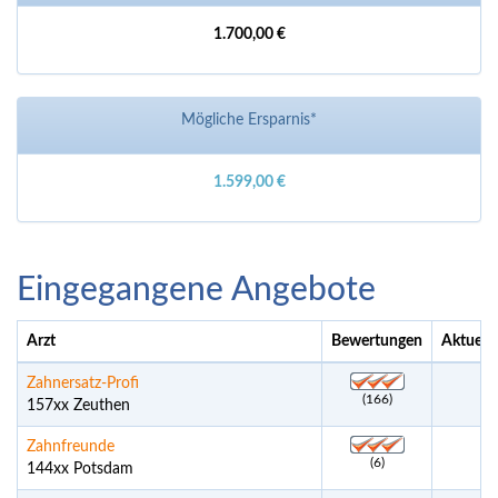
1.700,00 €
Mögliche Ersparnis*
1.599,00 €
Eingegangene Angebote
Arzt
Bewertungen
Aktuell
Zahnersatz-Profi
(166)
157xx Zeuthen
Zahnfreunde
(6)
144xx Potsdam