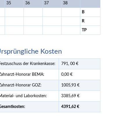
35
36
37
38
B
R
TP
rsprüngliche Kosten
Festzuschuss der Krankenkasse:
791,
00
€
Zahnarzt-Honorar BEMA:
0,00 €
Zahnarzt-Honorar GOZ:
1005,93 €
Material- und Laborkosten:
3385,69 €
Gesamtkosten:
4391,
62 €