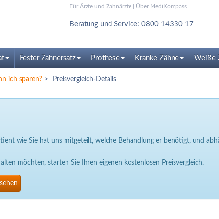
Für Ärzte und Zahnärzte
|
Über MediKompass
Beratung und Service: 0800 14330 17
at
Fester Zahnersatz
Prothese
Kranke Zähne
Weiße 
nn ich sparen?
Preisvergleich-Details
Patient wie Sie hat uns mitgeteilt, welche Behandlung er benötigt, und a
ten möchten, starten Sie Ihren eigenen kostenlosen Preisvergleich.
nsehen