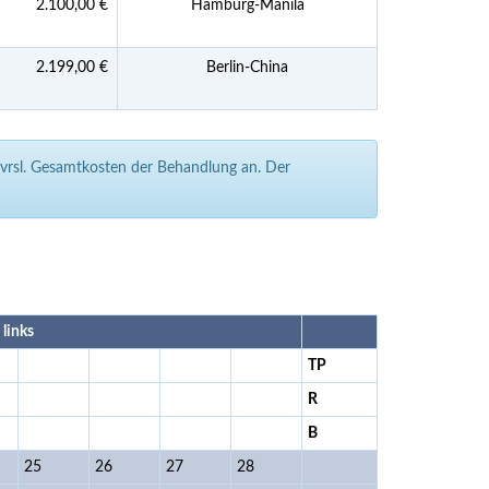
2.100,00 €
Hamburg-Manila
2.199,00 €
Berlin-China
e vrsl. Gesamtkosten der Behandlung an. Der
links
TP
R
B
25
26
27
28