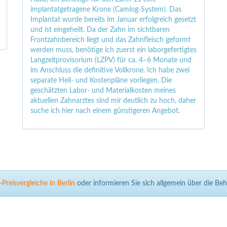
implantatgetragene Krone (Camlog-System). Das
Implantat wurde bereits im Januar erfolgreich gesetzt
und ist eingeheilt. Da der Zahn im sichtbaren
Frontzahnbereich liegt und das Zahnfleisch geformt
werden muss, benötige ich zuerst ein laborgefertigtes
Langzeitprovisorium (LZPV) für ca. 4–6 Monate und
im Anschluss die definitive Vollkrone. Ich habe zwei
separate Heil- und Kostenpläne vorliegen. Die
geschätzten Labor- und Materialkosten meines
aktuellen Zahnarztes sind mir deutlich zu hoch, daher
suche ich hier nach einem günstigeren Angebot.
reisvergleiche in Berlin
oder informieren Sie sich allgemein über die B