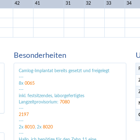
42
41
31
32
33
34
Besonderheiten
U
Camlog-Implantat bereits gesetzt und freigelegt
---
8x
0065
---
inkl. festsitzendes, laborgefertigtes
Langzeitprovisorium:
7080
---
2197
---
2x
8010
, 2x
8020
---
Hallo, ich benötige für den Zahn 11 eine