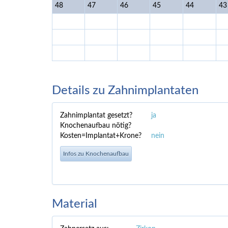
48
47
46
45
44
43
Details zu Zahnimplantaten
Zahnimplantat gesetzt?
ja
Knochenaufbau nötig?
Kosten=Implantat+Krone?
nein
Infos zu Knochenaufbau
Material