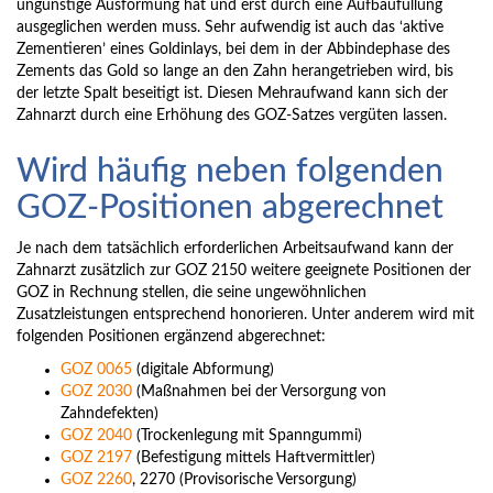
ungünstige Ausformung hat und erst durch eine Aufbaufüllung
ausgeglichen werden muss. Sehr aufwendig ist auch das ‘aktive
Zementieren’ eines Goldinlays, bei dem in der Abbindephase des
Zements das Gold so lange an den Zahn herangetrieben wird, bis
der letzte Spalt beseitigt ist. Diesen Mehraufwand kann sich der
Zahnarzt durch eine Erhöhung des GOZ-Satzes vergüten lassen.
Wird häufig neben folgenden
GOZ-Positionen abgerechnet
Je nach dem tatsächlich erforderlichen Arbeitsaufwand kann der
Zahnarzt zusätzlich zur GOZ 2150 weitere geeignete Positionen der
GOZ in Rechnung stellen, die seine ungewöhnlichen
Zusatzleistungen entsprechend honorieren. Unter anderem wird mit
folgenden Positionen ergänzend abgerechnet:
GOZ 0065
(digitale Abformung)
GOZ 2030
(Maßnahmen bei der Versorgung von
Zahndefekten)
GOZ 2040
(Trockenlegung mit Spanngummi)
GOZ 2197
(Befestigung mittels Haftvermittler)
GOZ 2260
, 2270 (Provisorische Versorgung)