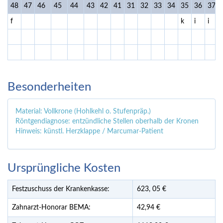
48
47
46
45
44
43
42
41
31
32
33
34
35
36
37
f
k
i
i
Besonderheiten
Material: Vollkrone (Hohlkehl o. Stufenpräp.)
Röntgendiagnose: entzündliche Stellen oberhalb der Kronen
Hinweis: künstl. Herzklappe / Marcumar-Patient
Ursprüngliche Kosten
Festzuschuss der Krankenkasse:
623,
05
€
Zahnarzt-Honorar BEMA:
42,94 €