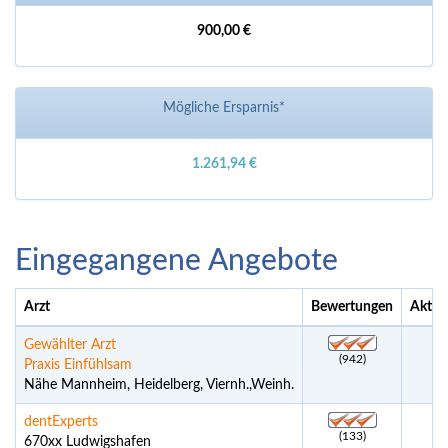
900,00 €
Mögliche Ersparnis*
1.261,94 €
Eingegangene Angebote
Arzt
Bewertungen
Aktue
Gewählter Arzt
(942)
Praxis Einfühlsam
Nähe Mannheim, Heidelberg, Viernh.,Weinh.
dentExperts
(133)
670xx Ludwigshafen