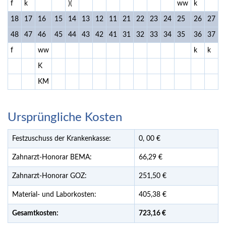
f
k
)(
ww
k
f
18
17
16
15
14
13
12
11
21
22
23
24
25
26
27
2
48
47
46
45
44
43
42
41
31
32
33
34
35
36
37
3
f
ww
k
k
k
K
KM
Ursprüngliche Kosten
Festzuschuss der Krankenkasse:
0,
00
€
Zahnarzt-Honorar BEMA:
66,29 €
Zahnarzt-Honorar GOZ:
251,50 €
Material- und Laborkosten:
405,38 €
Gesamtkosten:
723,
16 €