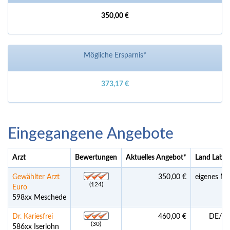
350,00 €
Mögliche Ersparnis*
373,17 €
Eingegangene Angebote
Arzt
Bewertungen
Aktuelles Angebot
*
Land Labor
Gewählter Arzt
350,00 €
eigenes Me
(124)
Euro
598xx Meschede
Dr. Kariesfrei
460,00 €
DE/Ch
(30)
586xx Iserlohn