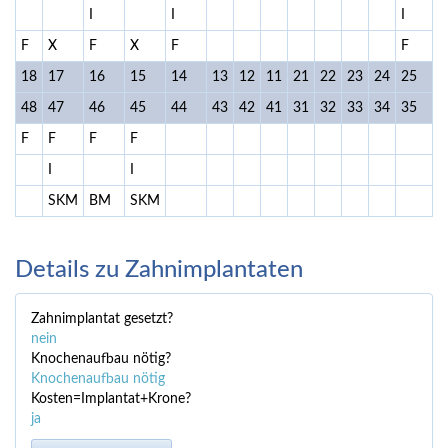
I
I
I
F
X
F
X
F
F
18
17
16
15
14
13
12
11
21
22
23
24
25
48
47
46
45
44
43
42
41
31
32
33
34
35
F
F
F
F
I
I
I
SKM
BM
SKM
Details zu Zahnimplantaten
Zahnimplantat gesetzt?
nein
Knochenaufbau nötig?
Knochenaufbau nötig
Kosten=Implantat+Krone?
ja