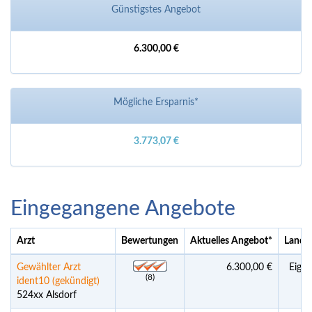
Günstigstes Angebot
6.300,00 €
Mögliche Ersparnis*
3.773,07 €
Eingegangene Angebote
Arzt
Bewertungen
Aktuelles Angebot
*
Land 
Gewählter Arzt
6.300,00 €
Eigen
(8)
ident10 (gekündigt)
524xx Alsdorf