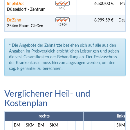
ImplaDoc
6.500,00 €
Praxi
(82)
Düsseldorf - Zentrum
Dr.Zahn
8.999,59 €
Deuts
(390)
354xx Raum Gießen
* Die Angebote der Zahnärzte beziehen sich auf alle aus den
Angaben im Preisvergleich ersichtlichen Leistungen und geben
die vrsl. Gesamtkosten der Behandlung an. Der Festzuschuss
der Krankenkasse muss hiervon abgezogen werden, um den
sog. Eigenanteil zu berechnen.
Verglichener Heil- und
Kostenplan
rechts
links
BM
SKM
BM
SKM
SKM