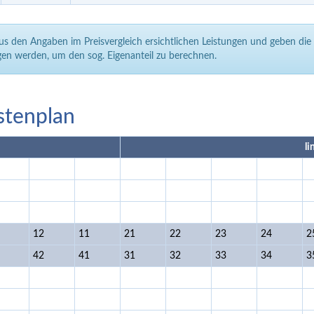
aus den Angaben im Preisvergleich ersichtlichen Leistungen und geben di
en werden, um den sog. Eigenanteil zu berechnen.
stenplan
li
12
11
21
22
23
24
2
42
41
31
32
33
34
3