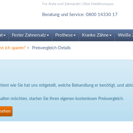
Für Ärzte und Zahnärzte
|
Über MediKompass
Beratung und Service: 0800 14330 17
at
Fester Zahnersatz
Prothese
Kranke Zähne
Weiße 
nn ich sparen?
Preisvergleich-Details
Patient wie Sie hat uns mitgeteilt, welche Behandlung er benötigt, und a
ten möchten, starten Sie Ihren eigenen kostenlosen Preisvergleich.
nsehen