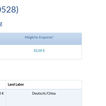
0528)
g
Mögliche Ersparnis*
82,00 €
Land Labor
0 €
Deutschl./China