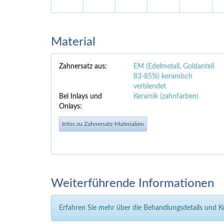
Material
Zahnersatz aus:
EM (Edelmetall, Goldanteil
83-85%) keramisch
verblendet
Bei Inlays und
Keramik (zahnfarben)
Onlays:
Infos zu Zahnersatz-Materialien
Weiterführende Informationen
Erfahren Sie mehr über die Behandlungsdetails und 