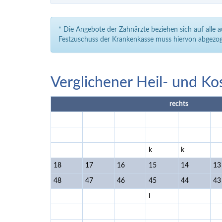
* Die Angebote der Zahnärzte beziehen sich auf alle 
Festzuschuss der Krankenkasse muss hiervon abgezog
Verglichener Heil- und Ko
rechts
k
k
18
17
16
15
14
13
48
47
46
45
44
43
i