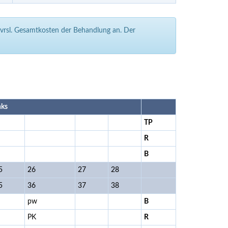
e vrsl. Gesamtkosten der Behandlung an. Der
nks
TP
R
B
5
26
27
28
5
36
37
38
pw
B
PK
R