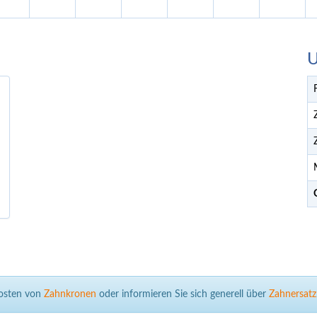
U
Kosten von
Zahnkronen
oder informieren Sie sich generell über
Zahnersatz