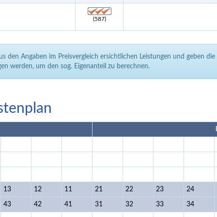
(587)
aus den Angaben im Preisvergleich ersichtlichen Leistungen und geben di
en werden, um den sog. Eigenanteil zu berechnen.
stenplan
13
12
11
21
22
23
24
43
42
41
31
32
33
34