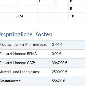
F
E
F
B
I
R
SKM
TP
rsprüngliche Kosten
Festzuschuss der Krankenkasse:
0,
00
€
Zahnarzt-Honorar BEMA:
0,00 €
Zahnarzt-Honorar GOZ:
3067,00 €
Material- und Laborkosten:
2500,00 €
Gesamtkosten:
5567,
0 €