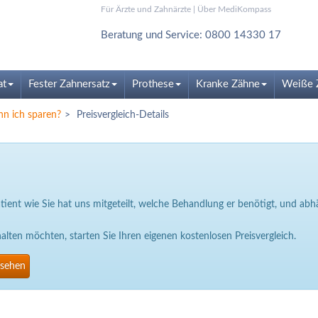
Für Ärzte und Zahnärzte
|
Über MediKompass
Beratung und Service: 0800 14330 17
at
Fester Zahnersatz
Prothese
Kranke Zähne
Weiße 
nn ich sparen?
Preisvergleich-Details
Patient wie Sie hat uns mitgeteilt, welche Behandlung er benötigt, und a
ten möchten, starten Sie Ihren eigenen kostenlosen Preisvergleich.
nsehen