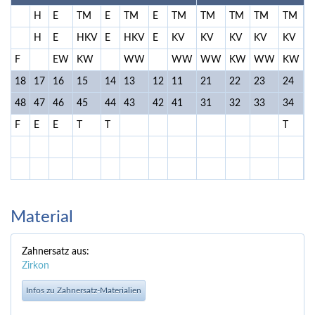
H
E
TM
E
TM
E
TM
TM
TM
TM
TM
T
H
E
HKV
E
HKV
E
KV
KV
KV
KV
KV
H
F
EW
KW
WW
WW
WW
KW
WW
KW
18
17
16
15
14
13
12
11
21
22
23
24
2
48
47
46
45
44
43
42
41
31
32
33
34
3
F
E
E
T
T
T
E
Material
Zahnersatz aus:
Zirkon
Infos zu Zahnersatz-Materialien