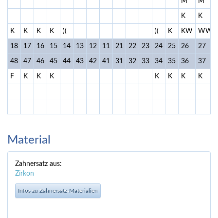
M
M
K
K
K
K
K
K
)(
)(
K
KW
WW
18
17
16
15
14
13
12
11
21
22
23
24
25
26
27
48
47
46
45
44
43
42
41
31
32
33
34
35
36
37
F
K
K
K
K
K
K
K
Material
Zahnersatz aus:
Zirkon
Infos zu Zahnersatz-Materialien