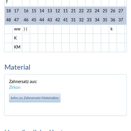
f
f
18
17
16
15
14
13
12
11
21
22
23
24
25
26
27
28
48
47
46
45
44
43
42
41
31
32
33
34
35
36
37
38
ww
) (
k
f
K
KM
Material
Zahnersatz aus:
Zirkon
Infos zu Zahnersatz-Materialien