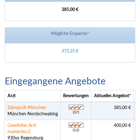
385,00 €
Mögliche Ersparnis*
372,25 €
Eingegangene Angebote
Arzt
Bewertungen
Aktuelles Angebot
*
L
Zahnprofi-München
385,00 €
M
(37)
München-Nordschwabing
Gewählter Arzt
400,00 €
(12)
masterdoc2
930xx Regensburg