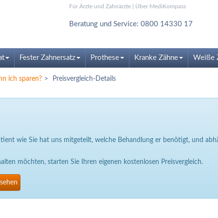
Für Ärzte und Zahnärzte
|
Über MediKompass
Beratung und Service: 0800 14330 17
at
Fester Zahnersatz
Prothese
Kranke Zähne
Weiße 
nn ich sparen?
Preisvergleich-Details
Patient wie Sie hat uns mitgeteilt, welche Behandlung er benötigt, und a
ten möchten, starten Sie Ihren eigenen kostenlosen Preisvergleich.
nsehen