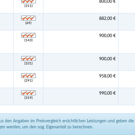
800,00 €
(311)
882,00 €
(69)
900,00 €
(143)
900,00 €
(331)
958,00 €
(291)
990,00 €
(319)
aus den Angaben im Preisvergleich ersichtlichen Leistungen und geben di
en werden, um den sog. Eigenanteil zu berechnen.