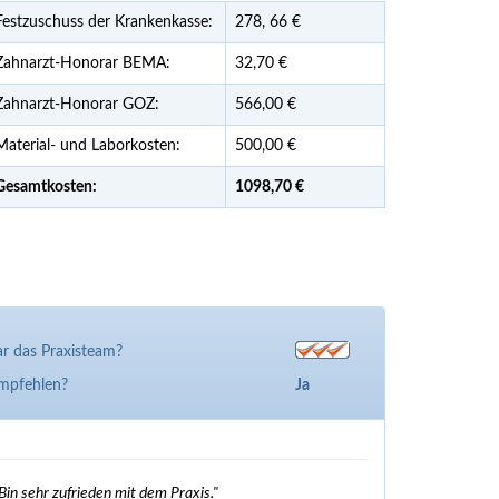
Festzuschuss der Krankenkasse:
278,
66
€
Zahnarzt-Honorar BEMA:
32,70 €
Zahnarzt-Honorar GOZ:
566,00 €
Material- und Laborkosten:
500,00 €
Gesamtkosten:
1098,
70 €
r das Praxisteam?
empfehlen?
Ja
Bin sehr zufrieden mit dem Praxis."