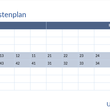
stenplan
13
12
11
21
22
23
24
43
42
41
31
32
33
34
U