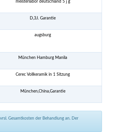
meisterlabor deutschland 5 j g
D,3J. Garantie
augsburg
München Hamburg Manila
Cerec Vollkeramik in 1 Sitzung
München,China,Garantie
e vrsl. Gesamtkosten der Behandlung an. Der