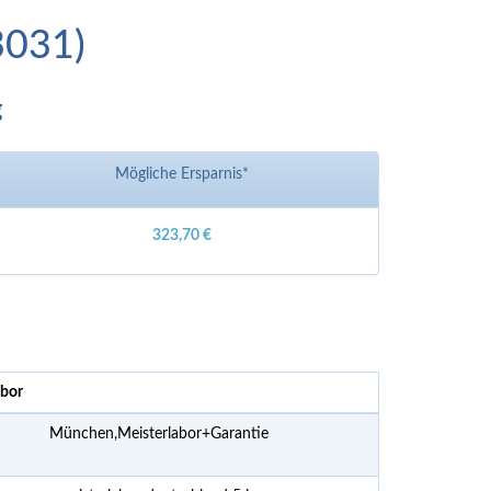
3031)
g
Mögliche Ersparnis*
323,70 €
abor
München,Meisterlabor+Garantie