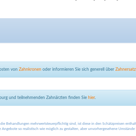
Kosten von
Zahnkronen
oder informieren Sie sich generell über
Zahnersatz
sburg und teilnehmenden Zahnärzten finden Sie
hier
.
die Behandlungen mehrwertsteuerpflichtig sind, ist diese in den Schätzpreisen entha
Angebote so realistisch wie möglich zu gestalten, aber unvorhergesehene Umstände la