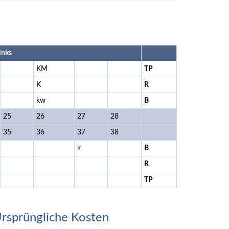
links
KM
TP
K
R
kw
B
25
26
27
28
35
36
37
38
k
B
R
TP
rsprüngliche Kosten