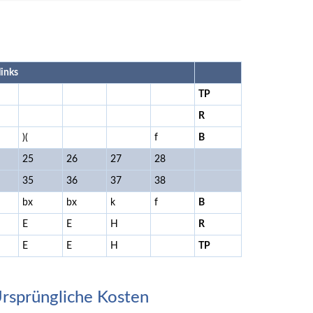
links
TP
R
)(
f
B
25
26
27
28
35
36
37
38
bx
bx
k
f
B
E
E
H
R
E
E
H
TP
rsprüngliche Kosten