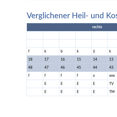
Verglichener Heil- und Ko
rechts
f
k
b
k
)(
k
18
17
16
15
14
13
48
47
46
45
44
43
f
f
f
f
x
ww
E
E
E
E
TV
E
E
E
E
TM