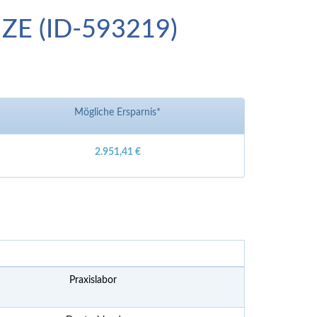
r ZE (ID-593219)
Mögliche Ersparnis*
2.951,41 €
Praxislabor