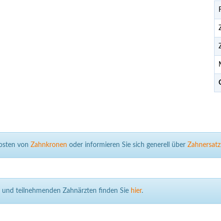
Kosten von
Zahnkronen
oder informieren Sie sich generell über
Zahnersatz
n und teilnehmenden Zahnärzten finden Sie
hier
.