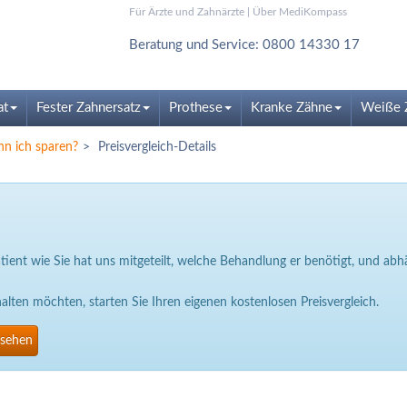
Für Ärzte und Zahnärzte
|
Über MediKompass
Beratung und Service: 0800 14330 17
at
Fester Zahnersatz
Prothese
Kranke Zähne
Weiße 
nn ich sparen?
Preisvergleich-Details
Patient wie Sie hat uns mitgeteilt, welche Behandlung er benötigt, und a
ten möchten, starten Sie Ihren eigenen kostenlosen Preisvergleich.
nsehen