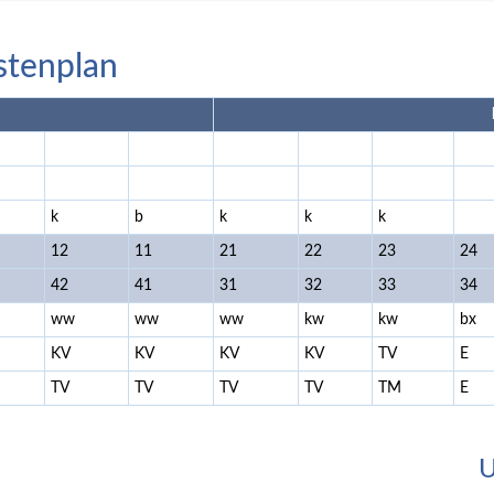
stenplan
k
b
k
k
k
12
11
21
22
23
24
42
41
31
32
33
34
ww
ww
ww
kw
kw
bx
KV
KV
KV
KV
TV
E
TV
TV
TV
TV
TM
E
U