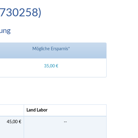
D-730258)
bung
Mögliche Ersparnis*
35,00 €
Land Labor
45,00 €
--