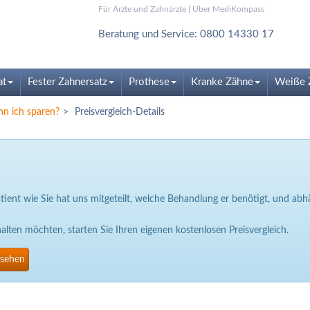
Für Ärzte und Zahnärzte
|
Über MediKompass
Beratung und Service: 0800 14330 17
at
Fester Zahnersatz
Prothese
Kranke Zähne
Weiße 
nn ich sparen?
Preisvergleich-Details
Patient wie Sie hat uns mitgeteilt, welche Behandlung er benötigt, und a
ten möchten, starten Sie Ihren eigenen kostenlosen Preisvergleich.
nsehen