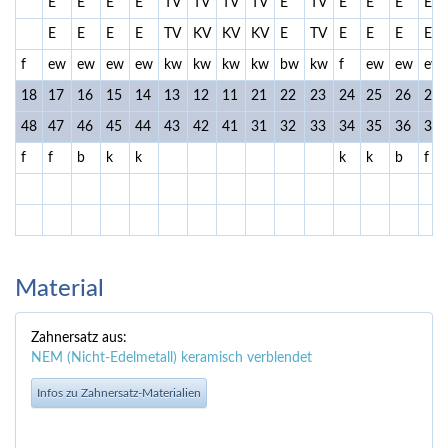
E
E
E
E
TV
TV
TV
TV
E
TV
E
E
E
E
E
E
E
E
TV
KV
KV
KV
E
TV
E
E
E
E
f
ew
ew
ew
ew
kw
kw
kw
kw
bw
kw
f
ew
ew
ew
18
17
16
15
14
13
12
11
21
22
23
24
25
26
27
48
47
46
45
44
43
42
41
31
32
33
34
35
36
37
f
f
b
k
k
k
k
b
f
Material
Zahnersatz aus:
NEM (Nicht-Edelmetall) keramisch verblendet
Infos zu Zahnersatz-Materialien