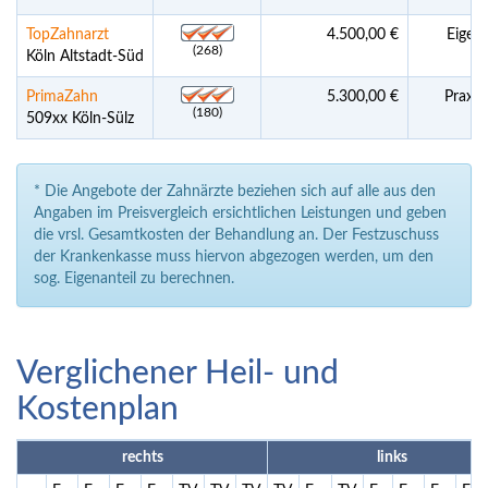
TopZahnarzt
4.500,00 €
Eigenl
(268)
Köln Altstadt-Süd
PrimaZahn
5.300,00 €
Praxis
(180)
509xx Köln-Sülz
* Die Angebote der Zahnärzte beziehen sich auf alle aus den
Angaben im Preisvergleich ersichtlichen Leistungen und geben
die vrsl. Gesamtkosten der Behandlung an. Der Festzuschuss
der Krankenkasse muss hiervon abgezogen werden, um den
sog. Eigenanteil zu berechnen.
Verglichener Heil- und
Kostenplan
rechts
links