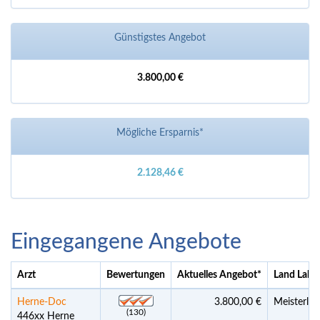
Günstigstes Angebot
3.800,00 €
Mögliche Ersparnis*
2.128,46 €
Eingegangene Angebote
Arzt
Bewertungen
Aktuelles Angebot
*
Land Labo
Herne-Doc
3.800,00 €
Meisterlab
(130)
446xx Herne