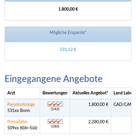
1.800,00 €
Mögliche Ersparnis*
531,12 €
Eingegangene Angebote
Arzt
Bewertungen
Aktuelles Angebot
*
Land Labor
Parodontologe
1.800,00 €
CAD/CAM Pr
(142)
531xx Bonn
PrimaZahn
2.280,00 €
Pr
(180)
509xx Köln-Sülz