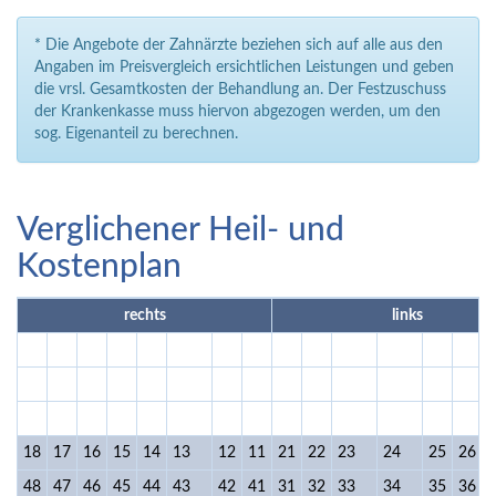
* Die Angebote der Zahnärzte beziehen sich auf alle aus den
Angaben im Preisvergleich ersichtlichen Leistungen und geben
die vrsl. Gesamtkosten der Behandlung an. Der Festzuschuss
der Krankenkasse muss hiervon abgezogen werden, um den
sog. Eigenanteil zu berechnen.
Verglichener Heil- und
Kostenplan
rechts
links
18
17
16
15
14
13
12
11
21
22
23
24
25
26
48
47
46
45
44
43
42
41
31
32
33
34
35
36