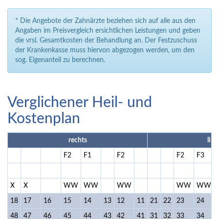
* Die Angebote der Zahnärzte beziehen sich auf alle aus den
Angaben im Preisvergleich ersichtlichen Leistungen und geben
die vrsl. Gesamtkosten der Behandlung an. Der Festzuschuss
der Krankenkasse muss hiervon abgezogen werden, um den
sog. Eigenanteil zu berechnen.
Verglichener Heil- und
Kostenplan
rechts
link
F2
F1
F2
F2
F3
I
X
X
WW
WW
WW
WW
WW
18
17
16
15
14
13
12
11
21
22
23
24
48
47
46
45
44
43
42
41
31
32
33
34