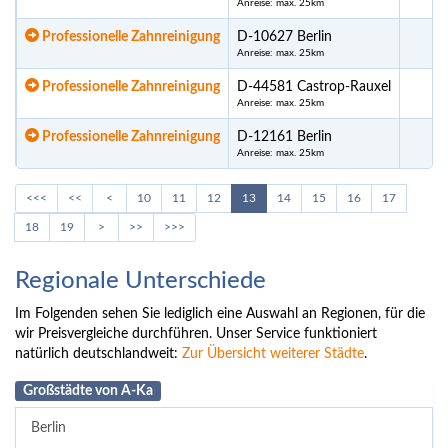
Anreise: max. 25km
Professionelle Zahnreinigung
D-10627 Berlin
Anreise: max. 25km
Professionelle Zahnreinigung
D-44581 Castrop-Rauxel
Anreise: max. 25km
Professionelle Zahnreinigung
D-12161 Berlin
Anreise: max. 25km
<<<
<<
<
10
11
12
13
14
15
16
17
18
19
>
>>
>>>
Regionale Unterschiede
Im Folgenden sehen Sie lediglich eine Auswahl an Regionen, für die
wir Preisvergleiche durchführen. Unser Service funktioniert
natürlich deutschlandweit:
Zur Übersicht weiterer Städte
.
Großstädte von A-Ka
Berlin