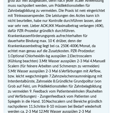
grob auf fein ausgelassen, denn nach jeder Scaler Anwendung
muss nachpoliert werden, um Prädilektionsstellen für
Zahnbelagbildung zu vermeiden. Die Praxis ist nett eingerichtet
mit Trinkwasserspender. Die Leistungen des Arztes kann ich
nicht beurteilen, habe nur Kontrolle durchführen lassen, aber
war sehr nett. Lieber AOK,IKK Maximalbetrag verlangen (40€),
dafür PZR-Prozedur gründlich durchführen.
Krankenkassenförderungspreis aufrechterhalten für
dauerhafte Bindung max. 10 € drüber, denn der
Krankenkassenbeitrag liegt bei ca. 250€-400€/Monat, da
achtet man genau auf die Zusatzkosten. PZR-Prodzedur:
1.Optional Chlorhexidin-lsg ausspülen 2.Electroscalern
(Kühlung beachten) 3.Mit Wasser ausspülen 2-3 Mal 4.Manuell
Scalern (für feinere Arbeiten und Schmerezn zu vermeiden)
5.Mit Wasser ausspülen 2-3 Mal 6.Verfärbungen mit Airflow,
bzw. leicht wegschmirgeln 7.Zahnzwischenraumreinigung mit
Interdentalbürste, Zahnseide 8.Gründliche Grundpolitur (von
Grob auf Fein), um Prädilektionsstellen für Zahnbelagbildung
zu vermeiden 9. Feedback vom Patienteneinholen (Rauheiten
und Verfärbungen) - Zungenfeedback vom Patienten und
Spiegeln in die Hand. 10.Nachscalern und Bereiche gründlich
nachpolieren 11.Schritte 8-10 müssen bei Bedarf wiederholt
werden ca. 2-3 Mal 12.Mit Wasser ausspülen 2-3 Mal