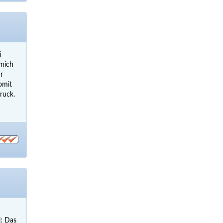
i
 mich
r
omit
ruck.
l: Das