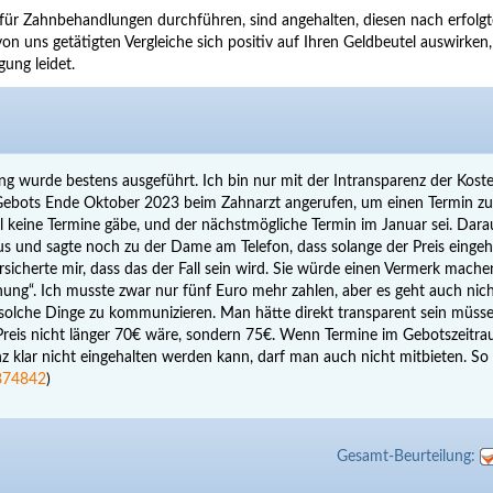
für Zahnbehandlungen durchführen, sind angehalten, diesen nach erfolgt
on uns getätigten Vergleiche sich positiv auf Ihren Geldbeutel auswirken
gung leidet.
ung wurde bestens ausgeführt. Ich bin nur mit der Intransparenz der Kost
s Gebots Ende Oktober 2023 beim Zahnarzt angerufen, um einen Termin zu
ll keine Termine gäbe, und der nächstmögliche Termin im Januar sei. Dara
s und sagte noch zu der Dame am Telefon, dass solange der Preis eingeh
sicherte mir, dass das der Fall sein wird. Sie würde einen Vermerk mach
ung“. Ich musste zwar nur fünf Euro mehr zahlen, aber es geht auch nic
 solche Dinge zu kommunizieren. Man hätte direkt transparent sein müsse
Preis nicht länger 70€ wäre, sondern 75€. Wenn Termine im Gebotszeitr
z klar nicht eingehalten werden kann, darf man auch nicht mitbieten. So
874842
)
Gesamt-Beurteilung: