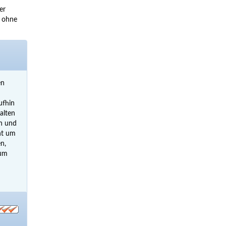
er
, ohne
en
ufhin
alten
en und
ht um
n,
aum