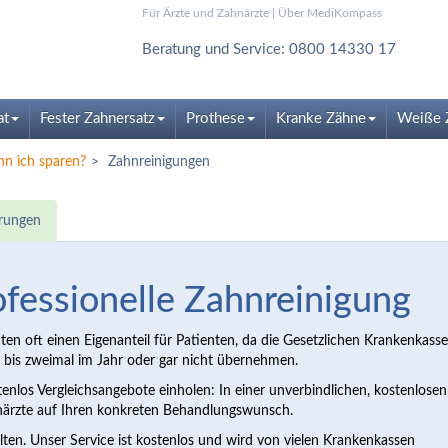
Für Ärzte und Zahnärzte
|
Über MediKompass
Beratung und Service: 0800 14330 17
at
Fester Zahnersatz
Prothese
Kranke Zähne
Weiße 
nn ich sparen?
Zahnreinigungen
rungen
rofessionelle Zahnreinigung
en oft einen Eigenanteil für Patienten, da die Gesetzlichen Krankenkasse
 bis zweimal im Jahr oder gar nicht übernehmen.
los Vergleichsangebote einholen: In einer unverbindlichen, kostenlosen
närzte auf Ihren konkreten Behandlungswunsch.
ten. Unser Service ist kostenlos und wird von vielen Krankenkassen