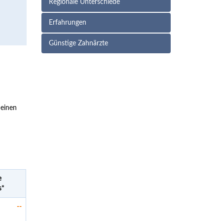
Regionale Unterschiede
Erfahrungen
Günstige Zahnärzte
 einen
e
s
*
--