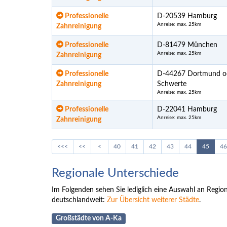
Professionelle
D-20539 Hamburg
Anreise: max. 25km
Zahnreinigung
Professionelle
D-81479 München
Anreise: max. 25km
Zahnreinigung
Professionelle
D-44267 Dortmund o
Zahnreinigung
Schwerte
Anreise: max. 25km
Professionelle
D-22041 Hamburg
Anreise: max. 25km
Zahnreinigung
<<<
<<
<
40
41
42
43
44
45
46
Regionale Unterschiede
Im Folgenden sehen Sie lediglich eine Auswahl an Regione
deutschlandweit:
Zur Übersicht weiterer Städte
.
Großstädte von A-Ka