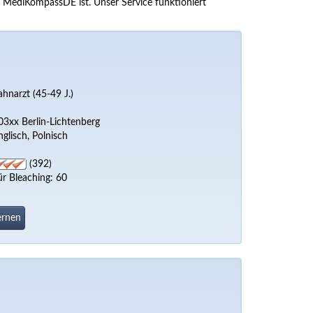
ei MediKompassDE ist. Unser Service funktioniert
ahnarzt (45-49 J.)
03xx Berlin-Lichtenberg
nglisch, Polnisch
(392)
ür Bleaching: 60
ernen