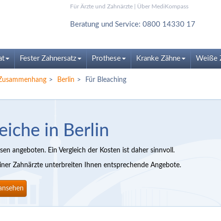
Für Ärzte und Zahnärzte
|
Über MediKompass
Beratung und Service: 0800 14330 17
at
Fester Zahnersatz
Prothese
Kranke Zähne
Weiße 
m Zusammenhang
Berlin
Für Bleaching
eiche in Berlin
en angeboten. Ein Vergleich der Kosten ist daher sinnvoll.
rliner Zahnärzte unterbreiten Ihnen entsprechende Angebote.
 ansehen