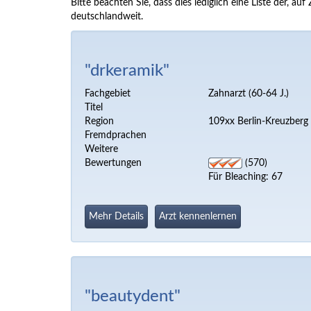
Bitte beachten Sie, dass dies lediglich eine Liste der,
deutschlandweit.
"drkeramik"
Fachgebiet
Zahnarzt (60-64 J.)
Titel
Region
109xx Berlin-Kreuzberg
Fremdprachen
Weitere
Bewertungen
(570)
Für Bleaching: 67
Mehr Details
Arzt kennenlernen
"beautydent"