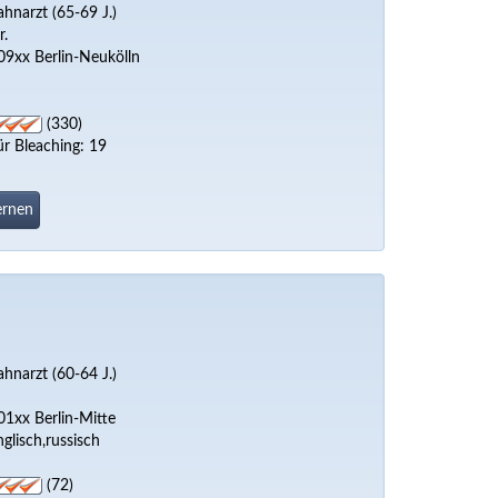
ahnarzt (65-69 J.)
r.
09xx Berlin-Neukölln
(330)
ür Bleaching: 19
ernen
ahnarzt (60-64 J.)
01xx Berlin-Mitte
nglisch,russisch
(72)