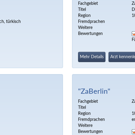
Fachgebiet
Z
Titel
D
Region
1
ch, türkisch
Fremdprachen
Weitere
Bewertungen
F
Mehr Details
Arzt kennenl
"ZaBerlin"
Fachgebiet
Z
Titel
Region
1
Fremdprachen
e
Weitere
Bewertungen