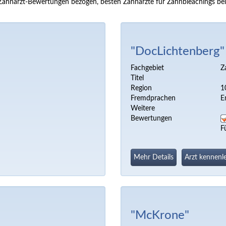
 auf Zahnarzt-Bewertungen bezogen, besten Zahnärzte für Zahnbleachings b
"DocLichtenberg"
Fachgebiet
Z
Titel
Region
1
Fremdprachen
E
Weitere
Bewertungen
F
Mehr Details
Arzt kennenl
"McKrone"