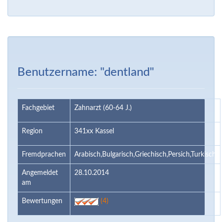
Benutzername: "dentland"
Fachgebiet
Zahnarzt (60-64 J.)
Region
341xx Kassel
Fremdprachen
Arabisch,Bulgarisch,Griechisch,Persich,Turkisch
Angemeldet
28.10.2014
am
Bewertungen
(4)