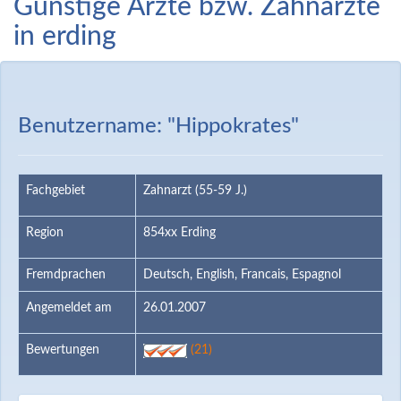
Günstige Ärzte bzw. Zahnärzte
in erding
Benutzername: "Hippokrates"
Fachgebiet
Zahnarzt (55-59 J.)
Region
854xx Erding
Fremdprachen
Deutsch, English, Francais, Espagnol
Angemeldet am
26.01.2007
Bewertungen
(21)