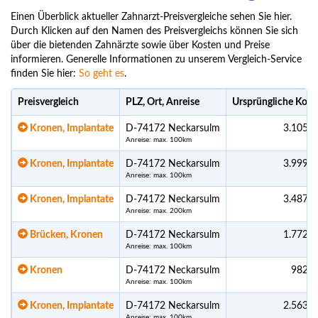
Einen Überblick aktueller Zahnarzt-Preisvergleiche sehen Sie hier.
Durch Klicken auf den Namen des Preisvergleichs können Sie sich
über die bietenden Zahnärzte sowie über Kosten und Preise
informieren. Generelle Informationen zu unserem Vergleich-Service
finden Sie hier:
So geht es
.
Preisvergleich
PLZ, Ort, Anreise
Ursprüngliche Kost
Kronen, Implantate
D-74172 Neckarsulm
3.105,0
Anreise: max. 100km
Kronen, Implantate
D-74172 Neckarsulm
3.999,0
Anreise: max. 100km
Kronen, Implantate
D-74172 Neckarsulm
3.487,4
Anreise: max. 200km
Brücken, Kronen
D-74172 Neckarsulm
1.772,0
Anreise: max. 100km
Kronen
D-74172 Neckarsulm
982,7
Anreise: max. 100km
Kronen, Implantate
D-74172 Neckarsulm
2.563,0
Anreise: max. 100km