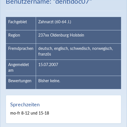
Benutzername: "dentidoc07"
Fachgebiet
Zahnarzt (60-64 J.)
Region
237xx Oldenburg Holstein
Fremdprachen
deutsch, englisch, schwedisch, norwegisch,
französ
Angemeldet
15.07.2007
am
Bewertungen
Bisher keine.
Sprechzeiten
mo-fr 8-12 und 15-18