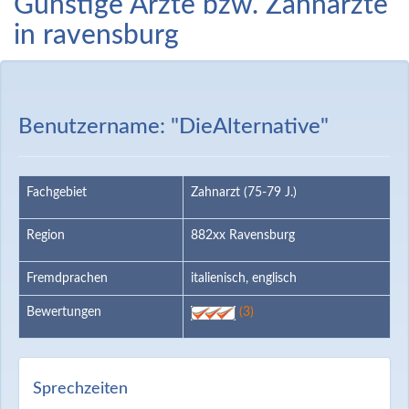
Günstige Ärzte bzw. Zahnärzte
in ravensburg
Benutzername: "DieAlternative"
Fachgebiet
Zahnarzt (75-79 J.)
Region
882xx Ravensburg
Fremdprachen
italienisch, englisch
Bewertungen
(3)
Sprechzeiten