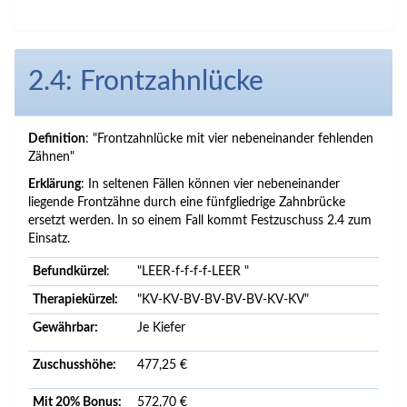
2.4: Frontzahnlücke
Definition
: "Frontzahnlücke mit vier nebeneinander fehlenden
Zähnen"
Erklärung
: In seltenen Fällen können vier nebeneinander
liegende Frontzähne durch eine fünfgliedrige Zahnbrücke
ersetzt werden. In so einem Fall kommt Festzuschuss 2.4 zum
Einsatz.
Befundkürzel
:
"LEER-f-f-f-f-LEER "
Therapiekürzel:
"KV-KV-BV-BV-BV-BV-KV-KV"
Gewährbar:
Je Kiefer
Zuschusshöhe:
477,25 €
Mit 20% Bonus:
572,70 €