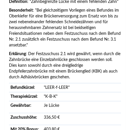
Definition
: "Zahnbegrenzte Lücke mit einem fehlenden Zahn"
Besonderheit
: "Bei gleichzeitigem Vorliegen eines Befundes im
Oberkiefer für eine Brückenversorgung zum Ersatz von bis zu
zwei nebeneinander fehlenden Schneidezähnen und für
herausnehmbaren Zahnersatz ist bei beidseitigen
Freiendsituationen neben dem Festzuschuss nach dem Befund
Nr. 2.1 zusätzlich ein Festzuschuss nach dem Befund Nr. 3.1
ansetzbar."
Erklärung
: Der Festzuschuss 2.1 wird gewährt, wenn durch die
Zahnbrücke eine Einzelzahnlücke geschlossen werden soll.
Dies kann sowohl durch eine dreigliedrige
Endpfeilerzahnbrücke mit einem Brückenglied (KBK) als auch
durch Adhäsivbrücken geschehen.
Befundkürzel
:
"LEER-f-LEER"
Therapiekürzel:
"K-B-K"
Gewährbar:
Je Lücke
Zuschusshöhe:
336,50 €
Mit 20% Bonus:
403,80 €