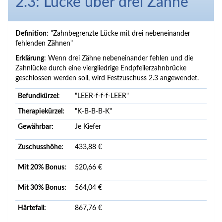
2.3: Lücke über drei Zähne
Definition
: "Zahnbegrenzte Lücke mit drei nebeneinander
fehlenden Zähnen"
Erklärung
: Wenn drei Zähne nebeneinander fehlen und die
Zahnlücke durch eine viergliedrige Endpfeilerzahnbrücke
geschlossen werden soll, wird Festzuschuss 2.3 angewendet.
Befundkürzel
:
"LEER-f-f-f-LEER"
Therapiekürzel:
"K-B-B-B-K"
Gewährbar:
Je Kiefer
Zuschusshöhe:
433,88 €
Mit 20% Bonus:
520,66 €
Mit 30% Bonus:
564,04 €
Härtefall:
867,76 €