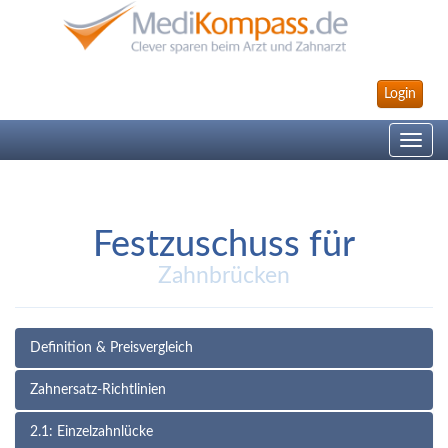
Login
Toggle
navig
Festzuschuss für
Zahnbrücken
Definition & Preisvergleich
Zahnersatz-Richtlinien
2.1: Einzelzahnlücke