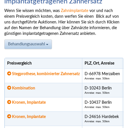
implantatgetragenen Zahnersatz
Wenn Sie wissen möchten, was
Zahnimplantate
vor und nach
einem Preisvergleich kosten, dann werfen Sie einen Blick auf von
uns durchgeführte Auktionen. Hier können Sie sich durch Klicken
auf den Namen der Behandlung über Zahnärzte informieren, die
günstigen implantatgetragenen Zahnersatz anbieten.
Behandlungsauswahl
Preisvergleich
PLZ, Ort, Anreise
U
Stegprothese, kombinierter Zahnersatz
D-66978 Merzalben
Anreise: max. 50km
Kombination
D-10243 Berlin
Anreise: max. 50km
Kronen, Implantate
D-10437 Berlin
Anreise: max. 50km
Kronen, Implantate
D-24616 Hardebek
Anreise: max. 50km