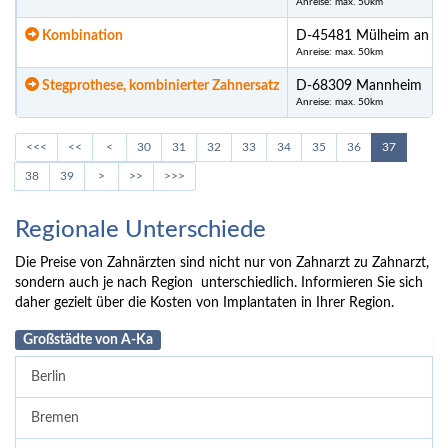
Anreise: max. 50km
Kombination
D-45481 Mülheim an de
Anreise: max. 50km
Stegprothese, kombinierter Zahnersatz
D-68309 Mannheim
Anreise: max. 50km
<<<
<<
<
30
31
32
33
34
35
36
37
38
39
>
>>
>>>
Regionale Unterschiede
Die Preise von Zahnärzten sind nicht nur von Zahnarzt zu Zahnarzt,
sondern auch je nach Region unterschiedlich. Informieren Sie sich
daher gezielt über die Kosten von Implantaten in Ihrer Region.
Großstädte von A-Ka
Berlin
Bremen