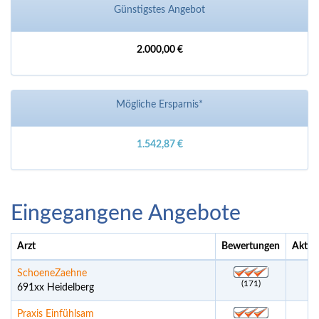
Günstigstes Angebot
2.000,00 €
Mögliche Ersparnis*
1.542,87 €
Eingegangene Angebote
Arzt
Bewertungen
Aktue
SchoeneZaehne
(171)
691xx Heidelberg
Praxis Einfühlsam